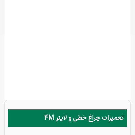
تعمیرات چراغ خطی و لاینر 4M