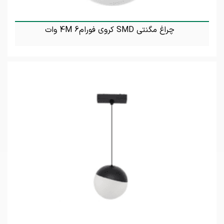
چراغ مگنتی SMD کروی فورام4M 6 وات
تماس بگیرید