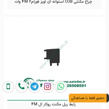
چراغ مگنتی COB استوانه ای آویز فورام4M 6 وات
تماس بگیرید
حضور فقط با هماهنگی
رابط ریل مگنت روکار ال 4M