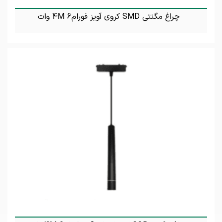
چراغ مگنتی SMD کروی آویز فورام4M 6 وات
تماس بگیرید