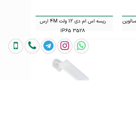
ریسه اس ام دی 12 ولت 4M ارس
3528 IP65
تماس بگیرید
ریسه نئون 2835 اس ام دی 4 وات
بست ریسه 4M 5730 کروز
تماس بگیرید