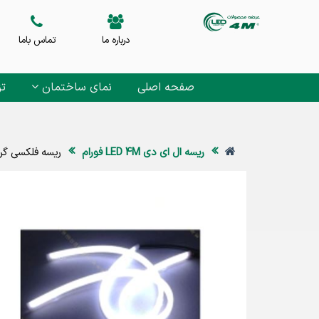
درباره ما
تماس باما
صفحه اصلی
نمای ساختمان
تز
ریسه ال ای دی LED 4M فورام
ریسه فلکسی گرد اس ام دی 220 