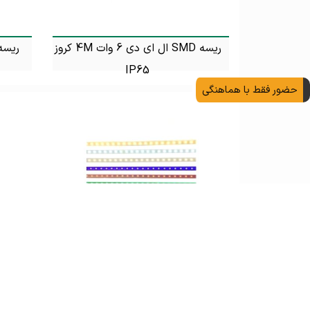
ریسه SMD ال ای دی 6 وات 4M کروز
IP65
تماس بگیرید
حضور فقط با هماهنگی
ریسه نئون 5050 ولتاژ 220 ولت 4M
سر
ولگا در رنگ نور های مختلف
تماس بگیرید