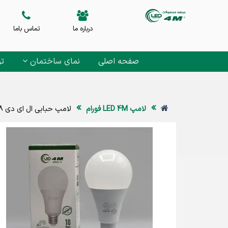
درباره ما
تماس باما
صفحه اصلی
نمای ساختمان
تز
لامپ LED 4M فورام
لامپ حبابی ال ای دی 18 وات 4M