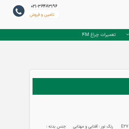
021-36483196
تامین و فروش
تعمیرات چراغ 4M
لامپ ال ای دی حبابی 18 وات 4M توان مصرفی : 18 وات سرپیچ : E27 رنگ نور : آفتابی و مهتابی جنس بدنه :