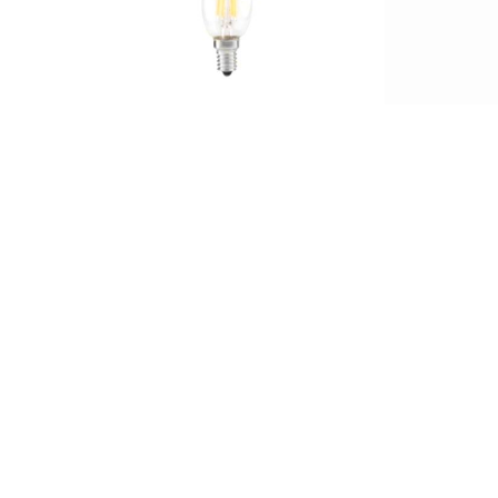
لامپ فیلامنتی 4 وات 4M شمعی
لامپ
لوستری
تماس بگیرید