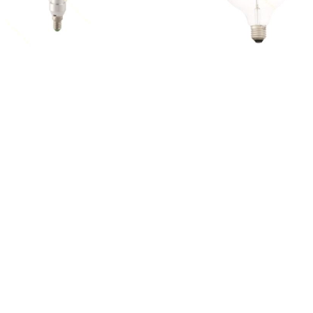
 حبابی فیلامنتی 8 وات 4M
لوستری
تماس بگیرید
تماس بگیرید
021-36483196
021-36483182
در زمينه کالاها