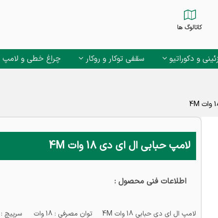
کاتالوگ ها
ئینی و دکوراتیو
سقفی توکار و روکار
چراغ خطی و لامپ
لامپ حبابی ال ای دی 18 وات 4M
اطلاعات فنی محصول :