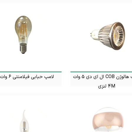
لامپ هالوژن COB ال ای دی 5 وات
لامپ حبابی فیلامنتی 6 وات 4M
4M لنزی
تماس بگیرید
تماس بگیرید