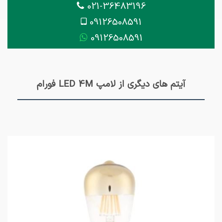
021-36483196
09126508591
09126508591
آیتم های دیگری از لامپ LED 4M فورام