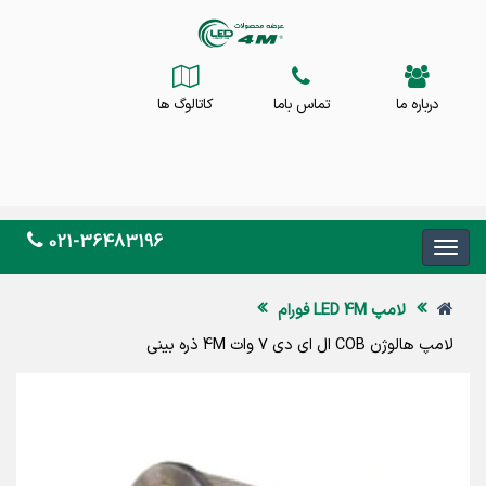
درباره ما
تماس باما
کاتالوگ ها
021-36483196
لامپ LED 4M فورام
لامپ هالوژن COB ال ای دی 7 وات 4M ذره بینی