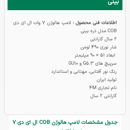
بینی
اطلاعات فنی محصول :
لامپ هالوژن 7 وات ال ای دی
COB مدل ذره بینی
2 سال گارانتی
شار نوری 490 لومن
ابعاد 51 × 90 میلیمتر
سرپیچ های G5.3 و GU10
رنگ نور آفتابی، مهتابی و استاندارد
تولید ایران
نام تجاری 4M
گارانتی 2 سال
جدول مشخصات لامپ هالوژن COB ال ای دی 7