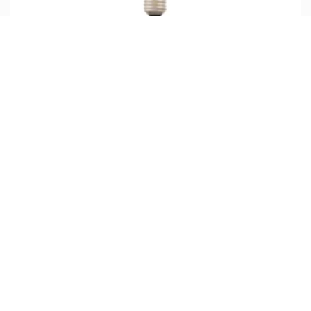
لامپ فیلامنتی 8 وات 4M
تماس بگیرید