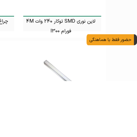
لاین نوری SMD توکار 240 وات 4M
فورام l300
تماس بگیرید
حضور فقط با هماهنگی
چراغ خطی SMD توکار 144 وات 4M
فورام
تماس بگیرید