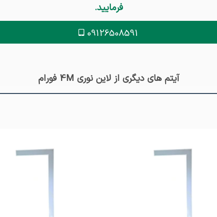
فرمایید.
09126508591
آیتم های دیگری از لاین نوری 4M فورام