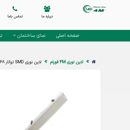
درباره ما
تماس باما
صفحه اصلی
نمای ساختمان
تز
لاین نوری 4M فورام
لاین نوری SMD توکار 168 وات 4M فورام b1