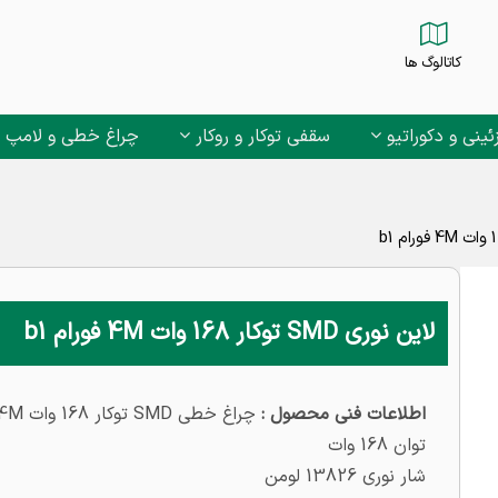
کاتالوگ ها
ئینی و دکوراتیو
سقفی توکار و روکار
چراغ خطی و لامپ
لاین نوری SMD توکار 168 وات 4M فورام b1
اطلاعات فنی محصول :
چراغ خطی SMD توکار 168 وات 4M مدل MBPL60P4200R
توان 168 وات
شار نوری 13826 لومن