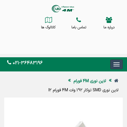
درباره ما
تماس باما
کاتالوگ ها
021-36483196
لاین نوری 4M فورام
لاین نوری SMD توکار 192 وات 4M فورام l2