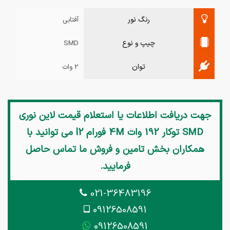
رنگ نور
آفتابی
چیپ و نوع
SMD
توان
2 وات
جهت دریافت اطلاعات یا استعلام قیمت
لاین نوری
SMD توکار 192 وات 4M فورام l2
می توانید با
همکاران بخش تامین و فروش ما تماس حاصل
فرمایید.
021-36483196
09126508591
09126508591