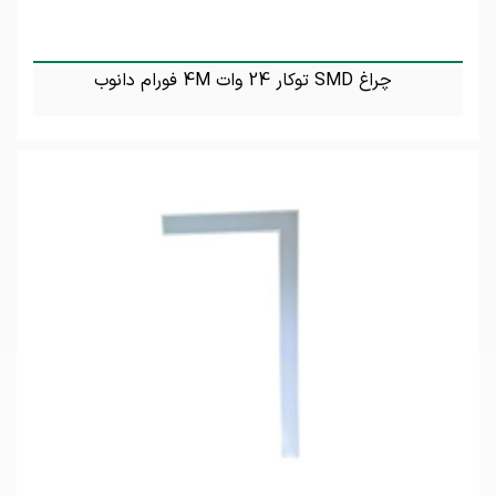
چراغ SMD توکار 24 وات 4M فورام دانوب
تماس بگیرید