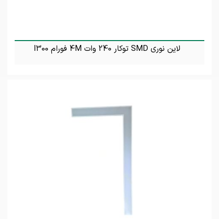
لاین نوری SMD توکار 240 وات 4M فورام l300
تماس بگیرید