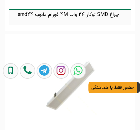
چراغ SMD توکار 24 وات 4M فورام دانوب smd24
تماس بگیرید
حضور فقط با هماهنگی