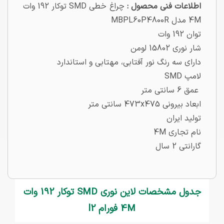
اطلاعات فنی محصول :
چراغ خطی SMD توکار 192 وات
4M مدل MBPL60P4800R
توان 192 وات
شار نوری 15802 لومن
دارای سه رنگ نور آفتابی، مهتابی و استاندارد
لامپ SMD
عمق 6 سانتی متر
ابعاد بیرونی 473x475 سانتی متر
تولید ایران
نام تجاری 4M
گارانتی 2 سال
جدول مشخصات لاین نوری SMD توکار 192 وات
4M فورام l2