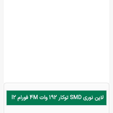
لاین نوری SMD توکار 192 وات 4M فورام l2