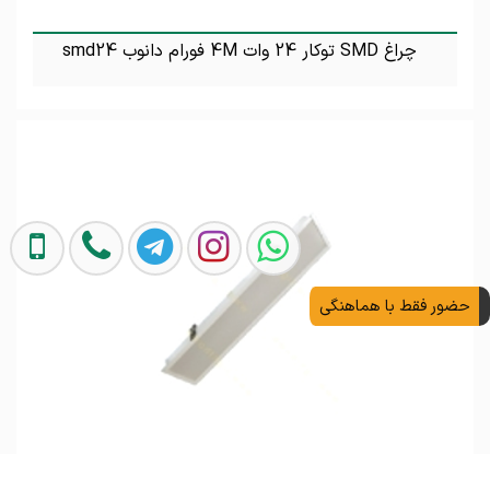
چراغ SMD توکار 24 وات 4M فورام دانوب smd24
تماس بگیرید
حضور فقط با هماهنگی