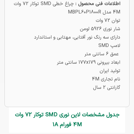
اطلاعات فنی محصول :
چراغ خطی SMD توکار 72 وات
4M مدل MBPL60P1800R
توان 72 وات
شار نوری 5926 لومن
دارای سه رنگ نور آفتابی، مهتابی و استاندارد
لامپ SMD
عمق 6 سانتی متر
ابعاد بیرونی 177x179 سانتی متر
تولید ایران
نام تجاری 4M
گارانتی 2 سال
جدول مشخصات لاین نوری SMD توکار 72 وات
4M فورام 1A