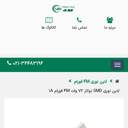
درباره ما
تماس باما
کاتالوگ ها
021-36483196
لاین نوری 4M فورام
لاین نوری SMD توکار 72 وات 4M فورام 1A