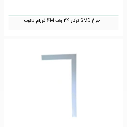
چراغ SMD توکار 24 وات 4M فورام دانوب
تماس بگیرید