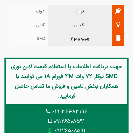
توان
2 وات
رنگ نور
آفتابی
چیپ و نوع
SMD
جهت دریافت اطلاعات یا استعلام قیمت
لاین نوری
SMD توکار 72 وات 4M فورام 1A
می توانید با
همکاران بخش تامین و فروش ما تماس حاصل
فرمایید.
021-36483196
09126508591
09126508591