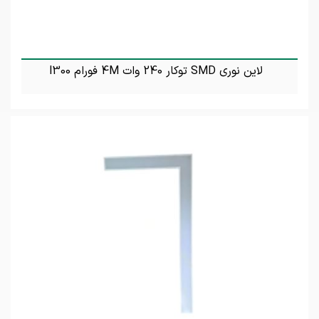
لاین نوری SMD توکار 240 وات 4M فورام l300
تماس بگیرید