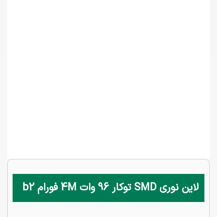
لاین نوری SMD توکار 96 وات 4M فورام b2