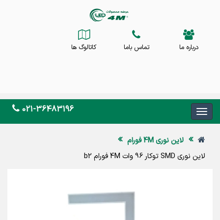
درباره ما
تماس باما
کاتالوگ ها
021-36483196
لاین نوری 4M فورام
لاین نوری SMD توکار 96 وات 4M فورام b2