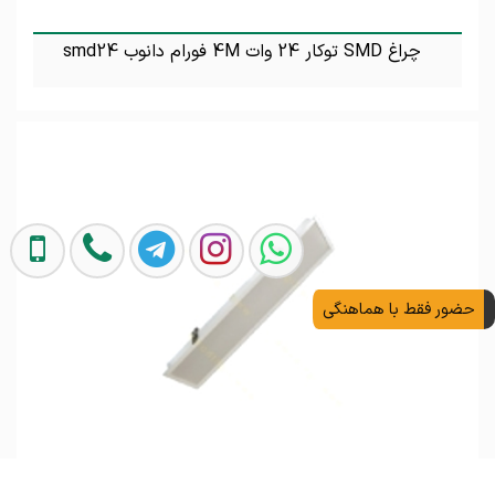
چراغ SMD توکار 24 وات 4M فورام دانوب smd24
تماس بگیرید
حضور فقط با هماهنگی