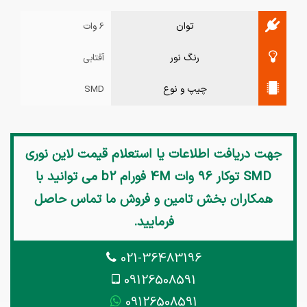
توان
6 وات
رنگ نور
آفتابی
چیپ و نوع
SMD
جهت دریافت اطلاعات یا استعلام قیمت
لاین نوری
SMD توکار 96 وات 4M فورام b2
می توانید با
همکاران بخش تامین و فروش ما تماس حاصل
فرمایید.
021-36483196
09126508591
09126508591