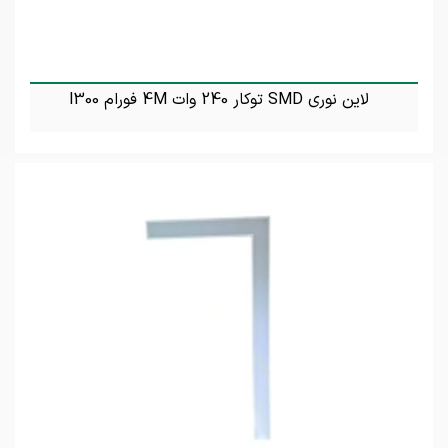
لاین نوری SMD توکار 240 وات 4M فورام l300
تماس بگیرید