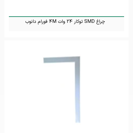
چراغ SMD توکار 24 وات 4M فورام دانوب
تماس بگیرید