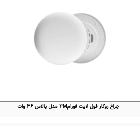
چراغ روکار فول لایت فورام4M مدل پالاس 36 وات
تماس بگیرید