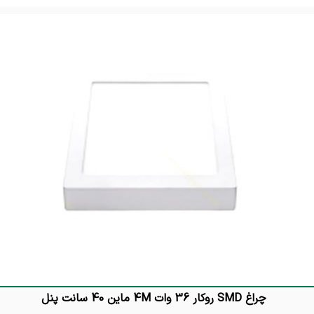
تماس بگیرید
چراغ SMD روکار 36 وات 4M ماین 40 سانت پنل