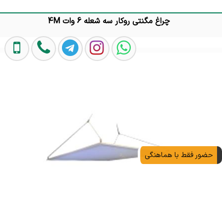
چراغ مگنتی روکار سه شعله 6 وات 4M
تماس بگیرید
حضور فقط با هماهنگی