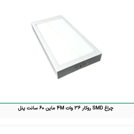
چراغ SMD روکار 36 وات 4M ماین 60 سانت پنل
تماس بگیرید