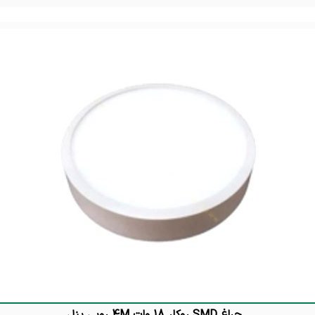
تماس بگیرید
چراغ SMD روکار 18 وات 4M روبی پنل