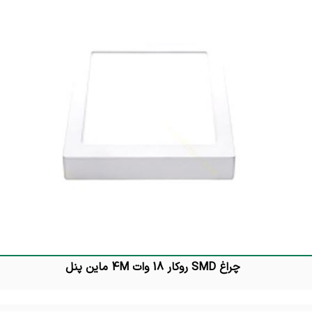
چراغ SMD روکار 18 وات 4M ماین پنل
تماس بگیرید