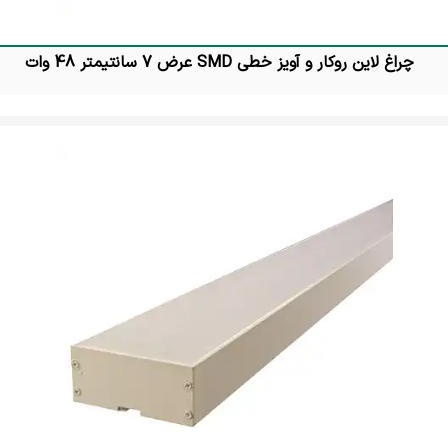
چراغ لاین روکار و آویز خطی SMD عرض 7 سانتیمتر 48 وات
تماس بگیرید