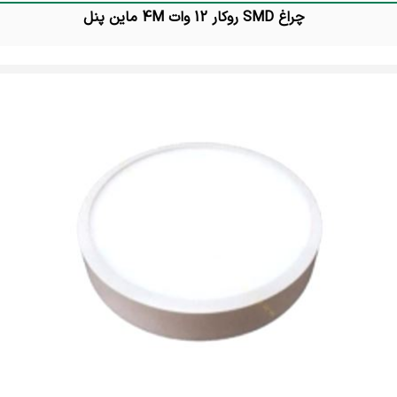
چراغ SMD روکار 12 وات 4M ماین پنل
تماس بگیرید