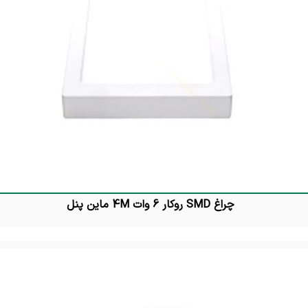
چراغ SMD روکار 6 وات 4M ماین پنل
تماس بگیرید