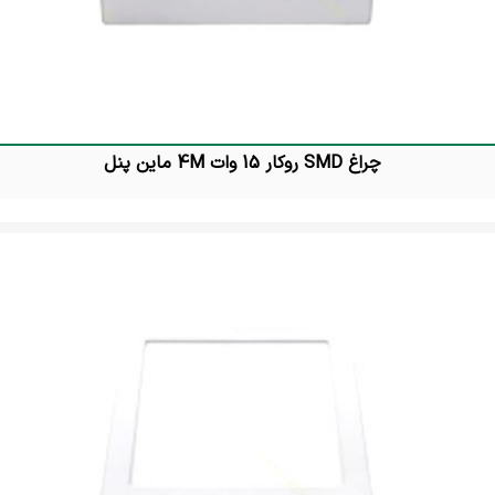
چراغ SMD روکار 15 وات 4M ماین پنل
تماس بگیرید