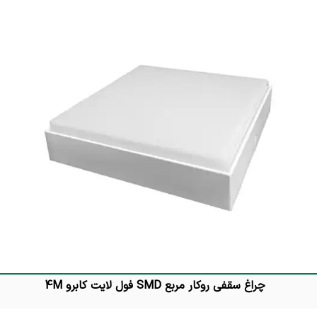
چراغ سقفی روکار مربع SMD فول لایت کابرو 4M