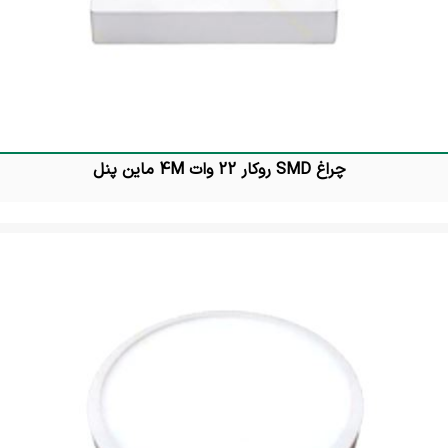
چراغ SMD روکار 22 وات 4M ماین پنل
تماس بگیرید