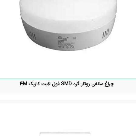
چراغ سقفی روکار گرد SMD فول لایت کازبک 4M
تماس بگیرید