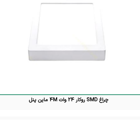
چراغ SMD روکار 24 وات 4M ماین پنل
تماس بگیرید