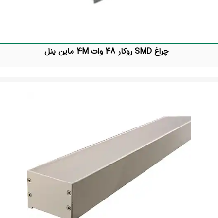
چراغ SMD روکار 48 وات 4M ماین پنل
تماس بگیرید