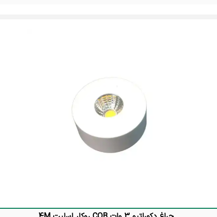
تماس بگیرید
چراغ دکوراتیو 3 وات COB روکار اسلیت 4M