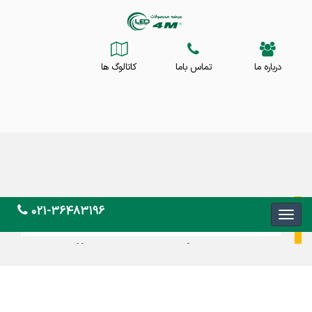
درباره ما
تماس باما
کاتالوگ ها
021-36483196
لیست قیمت چراغ های روکار فورام 4M
برای دریافت لیست قیمت
چراغ های روکار4M فورام
در لاله زار کاتالوگ چراغ