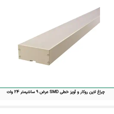
چراغ دیواری مدرن لوکس و ارزان
چراغ لاین روکار و آویز خطی SMD عرض 9 سانتیمتر 24 وات
تماس بگیرید