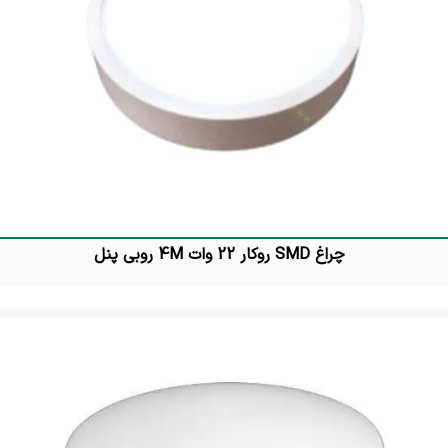
چراغ SMD روکار 22 وات 4M روبی پنل
تماس بگیرید