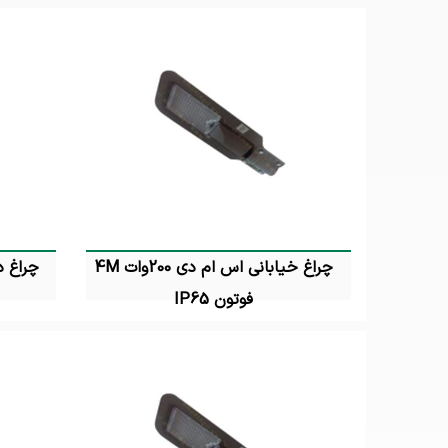
چراغ خیابانی اس ام دی 200وات 4M
چراغ دفنی COB گرد
فوتون IP65
تماس بگیرید