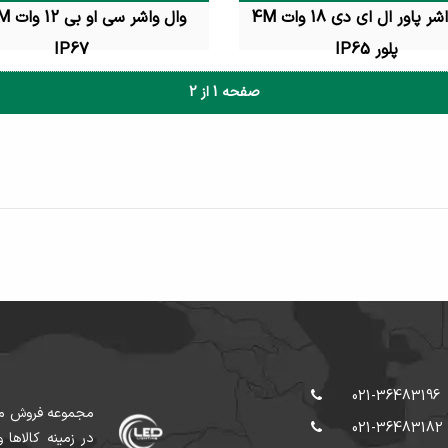
وال واشر پاور ال ای دی 18 وات 4M
پلور IP65
IP67
تماس بگیرید
تماس بگیرید
صفحه 1 از 2
021-36483196
021-36483182
در زمينه کالاها