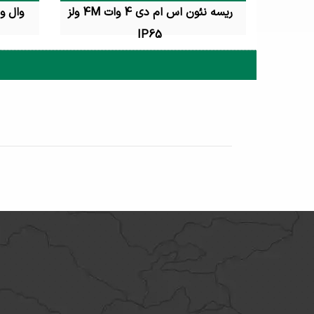
ریسه نئون اس ام دی 4 وات 4M ولز
IP65
تماس بگیرید