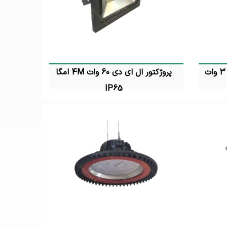
چراغ دفنی POWER LED گرد 3 وات
پروژکتور ال ای دی 60 وات 4M امگا
IP65
تماس بگیرید