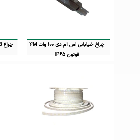
چراغ خیابانی اس ام دی 100 وات 4M
فوتون IP65
تماس بگیرید