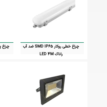
چراغ خطی روکار SMD IP65 ضد آب
راناک LED 4M
تماس بگیرید