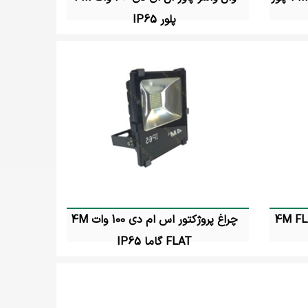
پلور IP65
تماس بگیرید
ال ای دی 70 وات 4M FLAT
چراغ پروژکتور اس ام دی 100 وات 4M
FLAT گاما IP65
تماس بگیرید