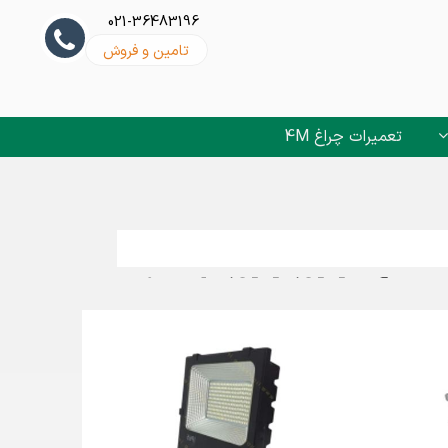
021-36483196
تامین و فروش
تعمیرات چراغ 4M
برای دریافت لیست قیمت ip684M فورام در لاله زار کاتالوگ ip68 4M 4M
لیست قیمت ip684M فورام در لاله زار کاتالوگ ip68 4M 4M فورام لاله زار