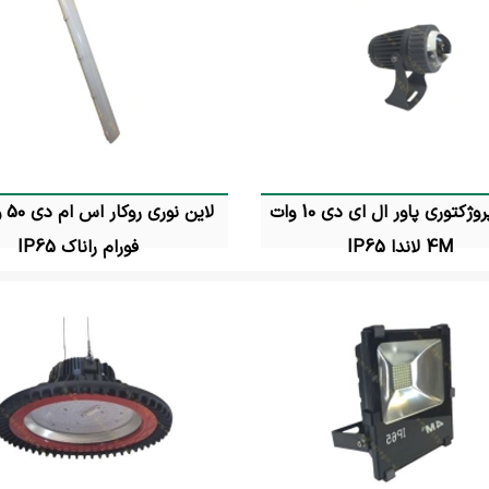
چراغ پروژکتوری پاور ال ای دی 10 وات
4M لاندا IP65
فورام راناک IP65
تماس بگیرید
تماس بگیرید