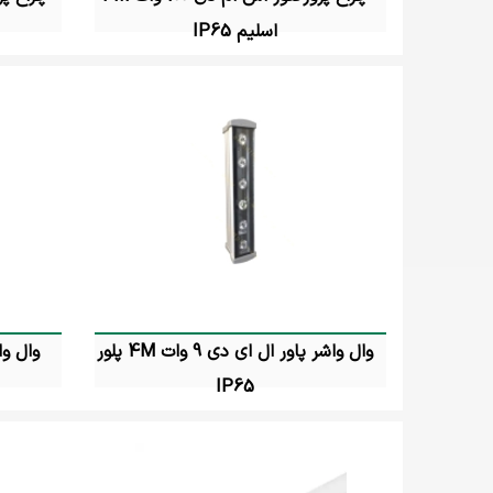
اسلیم IP65
تماس بگیرید
وال واشر پاور ال ای دی 9 وات 4M پلور
IP65
تماس بگیرید