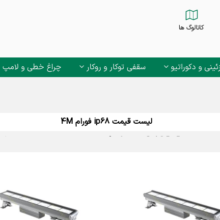
کاتالوگ ها
ئینی و دکوراتیو
سقفی توکار و روکار
چراغ خطی و لامپ
لیست قیمت ip68 فورام 4M
فورام لاله زار?