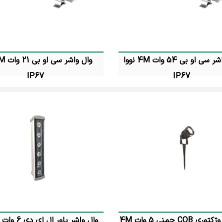
شامل چه محصولاتی است؟
وجود دارای دو نوع توکار و روکار هستند که هردو درجه حفاظت بالایی دارند. پوش
عه به سایت نسبت به خرید چراغ استخری روکار و توکار و یا اطلاع از قیمت چراغ استخری IP68 ا
وال واشر سی او بی 54 وات 4M نووا
IP67
IP67
تماس بگیرید
تماس بگیرید
چراغ پروژکتوری COB چمنی 5 وات 4M