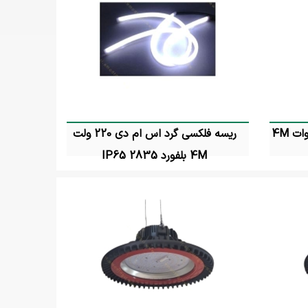
لاین نوری روکار اس ام دی 50 وات 4M
ریسه فلکسی گرد اس ام دی 220 ولت
4M بلفورد 2835 IP65
تماس بگیرید