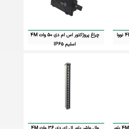
ش رنگی آنها به گونه ای است که در اثر قرار گرفتن در آب
طلاع پیدا کنید.
وال واشر سی او بی 21 وات 4M نووا
چراغ پروژکتور اس ام دی 50 وات 4M
اسلیم IP65
تماس بگیرید
وال واشر پاور ال ای دی 6 وات 4M پلور
وال واشر پاور ال ای دی 36 وات 4M