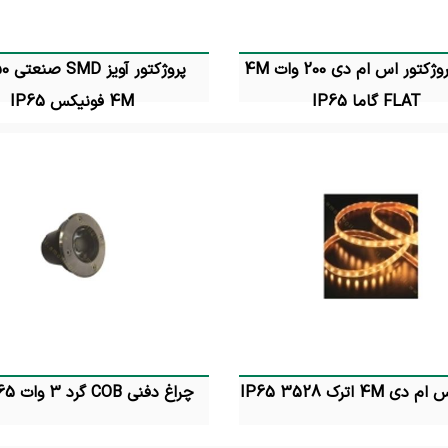
چراغ پروژکتور اس ام دی 200 وات 4M
FLAT گاما IP65
4M فونیکس IP65
تماس بگیرید
تماس بگیرید
 4M اترک 3528 IP65
چراغ دفنی COB گرد 3 وات 4M IP65
تماس بگیرید
تماس بگیرید