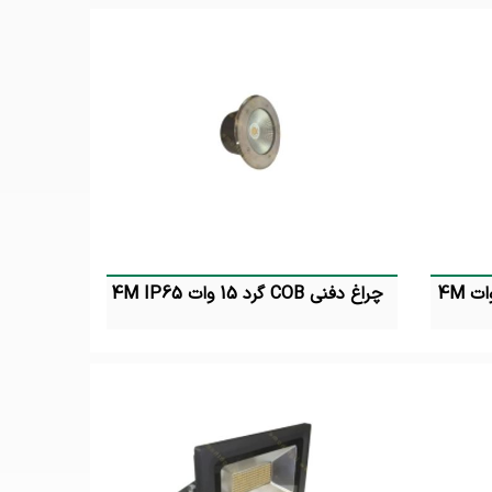
چراغ خیابانی اس ام دی 150 وات 4M
چراغ دفنی COB گرد 15 وات 4M IP65
تماس بگیرید