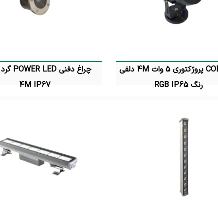
چراغ COB پروژکتوری 5 وات 4M دلفی
رنگ RGB IP65
4M IP67
تماس بگیرید
تماس بگیرید