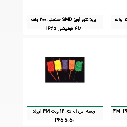
پروژکتور آویز SMD صنعتی 150 وات
پروژکتور آویز SMD صنعتی 200 وات
4M فونیکس IP65
تماس بگیرید
ریسه اس ام دی 12 ولت 4M اروند
5050 IP65
تماس بگیرید