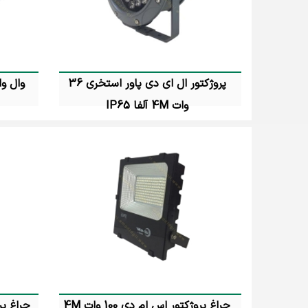
به طور کلی چراغ های استخر همانند اکثر روشنایی های م
خورده نمی شوند. شما می توانید با مراج
پروژکتور ال ای دی پاور استخری 36
وات 4M آلفا IP65
تماس بگیرید
چراغ پروژکتور اس ام دی 100 وات 4M