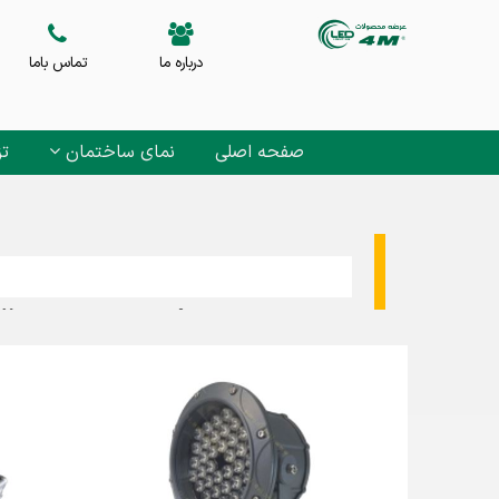
درباره ما
تماس باما
صفحه اصلی
نمای ساختمان
تز
جهت دریافت لیست قیمت ip684M فورام در لاله زار کاتالوگ ip68 4M 4M فورام لاله زار با شماره های 021-36483196 021-36483196 تماس بگیرید .