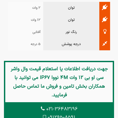
توان
2 وات
توان
12 وات
رنگ نور
آفتابی
درجه پوشش
5 درجه
جهت دریافت اطلاعات یا استعلام قیمت
وال واشر
سی او بی 12 وات 4M نووا IP67
می توانید با
همکاران بخش تامین و فروش ما تماس حاصل
فرمایید.
021-36483196
09126508591