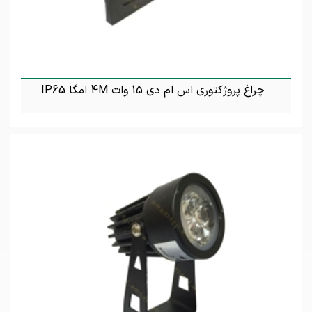
چراغ پروژکتوری اس ام دی 15 وات 4M امگا IP65
تماس بگیرید