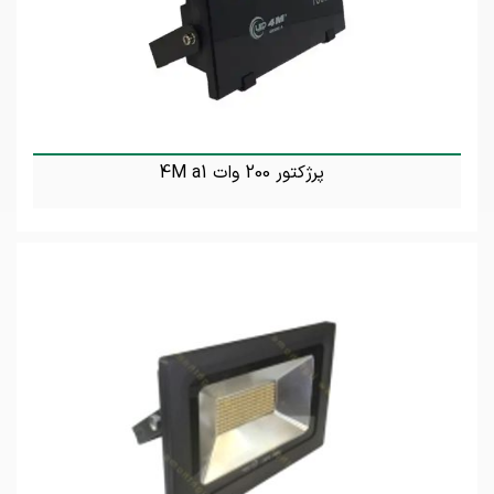
پرژکتور 200 وات 4M a1
تماس بگیرید