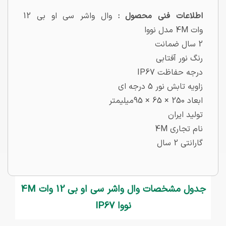
اطلاعات فنی محصول :
وال واشر سی او بی 12
وات 4M مدل نووا
2 سال ضمانت
رنگ نور آفتابی
درجه حفاظت IP67
زاویه تابش نور 5 درجه ای
ابعاد 250 × 65 × 95میلیمتر
تولید ایران
نام تجاری 4M
گارانتی 2 سال
جدول مشخصات وال واشر سی او بی 12 وات 4M
نووا IP67