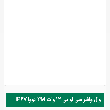
وال واشر سی او بی 12 وات 4M نووا IP67