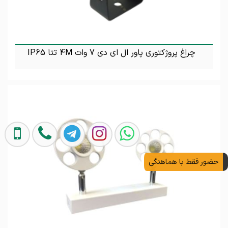
چراغ پروژکتوری پاور ال ای دی 7 وات 4M تتا IP65
تماس بگیرید
حضور فقط با هماهنگی