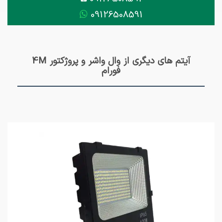
09126508591
آیتم های دیگری از وال واشر و پروژکتور 4M
فورام