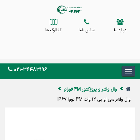
درباره ما
تماس باما
کاتالوگ ها
021-36483196
وال واشر و پروژکتور 4M فورام
وال واشر سی او بی 12 وات 4M نووا IP67