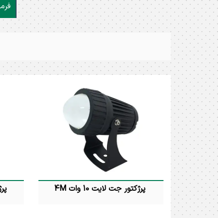
فرما
پرژکتور جت لایت 10 وات 4M
پرژکتور 