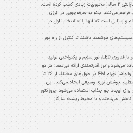
RGB، گزینه‌های متنوعی برای طراحان ارائه می‌دهند. در بازار ایران، پروژکتور ال ای دی فورام 4M به دلیل کیفیت بالا و گارانتی 2 ساله، محبوبیت زیادی کسب کرده است.
 فراهم می‌کنند، بلکه به صرفه‌جویی در انرژی
ور و والواشر فورام 4M ترکیبی از فناوری پیشرفته، دوام و زیبایی است که آنها را به انتخاب اول در
 سیستم‌های هوشمند باشند تا کنترل از راه دور
والواشر فورام 4M به عنوان یک راه‌حل تخصصی در نورپردازی، جایگزین مناسبی برای روش‌های سنتی است. این وال واشر با فناوری LED، نور ملایم و یکنواختی تولید
وشنایی گسترده در فضاهای باز استفاده می‌شود و نور قدرتمندی ارائه می‌دهد. هر دو
محصول با مواد باکیفیت مانند آلومینیوم دایکاست و لنزهای مقاوم ساخته شده‌اند تا عملکرد طولانی‌مدت داشته باشند. والواشر فورام 4M در طول‌های مختلف از 26 تا
ل تنظیم، پوشش نوری وسیعی ایجاد می‌کند. این
ل واشر برای ایجاد جو جذاب استفاده می‌شود. پروژکتور
ی را کاهش می‌دهند و با محیط زیست سازگار