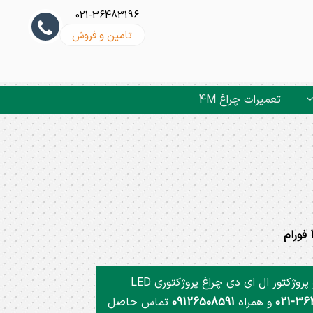
021-36483196
تامین و فروش
تعمیرات چراغ 4M
و پروژکتور ال ای دی چراغ پروژکتوری LED
و همراه
09126508591
تماس حاصل