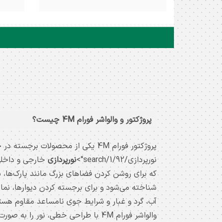
پرژکتور 50 وات SMD ( امگا ) 4M توان
مصرفی : 50 وات رنگ بدنه : مشکی
رنگ نور : آفتابی و مهتابی و نچرال ( طبیعی )
رنگ نور :
درجه حفاظت : IP65 شارنوری : 4900
لومن ابعاد : 16 * 24 سانتیمتر ضمانت :
برای
24 ماه
دریافت
پروژکتور و والواشر فورام 4M چیست؟
لیست
وال
پروژکتور فورام 4M یکی از محصولات برجسته در حوزه روشنایی LED است که توسط شرکت فورام تولید می‌شود و برای
نورپردازی/92/search/1">
نورپردازی
خارجی و داخلی
واشر
و
پروژکتور4M
والواشر فورام 4M با طراحی خطی، نو