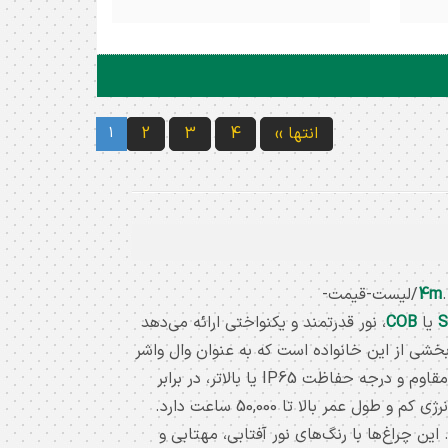
150 وات SMD ( امگا ) 4M توان
پرژکتور آویز کارگاهی 100 وات 4M توان
 : مشکی
مصرفی : 100 وات درجه حفاظت : IP66
طبیعی )
رنگ نور : مهتابی و نچرال ( طبیعی )
درجه حفاظت : IP65 شارنوری : 13500
شارنوری : 10000 لومن زاویه تابش : 120 درجه
انتها ››
4
3
2
1
انتیمتر ضمانت :
قطر محصول : 26 سانتیمتر ضخامت
چراغ : 3.4 سانتیمتر ضمانت : 24 ماه
4m
.ir/لیست-قیمت-
یا
COB
، نور قدرتمند و یکنواختی ارائه می‌دهد
ردن فضاهای بزرگ مانند پارک‌ها، ساختمان‌ها و محوطه‌های ورزشی ایده‌آل است. والواشر فورام 4M نیز بخشی از این خانواده است که به عنوان وال واشر
شناخته می‌شود و برای برجسته کردن دیوارها، نما و عناصر معماری استفاده می‌گردد. این محصولات با بدنه آلومینیومی مقاوم و درجه حفاظت IP65 یا بالاتر، در برابر
آب، گرد و غبار و شرایط جوی نامساعد مقاوم هستند. پروژکتور فورام 4M با توان‌های مختلف از 30 تا 200 وات، مصرف انرژی کم و طول عمر بالا تا 50,000 ساعت دارد.
د. این چراغ‌ها با رنگ‌های نور آفتابی، مهتابی و