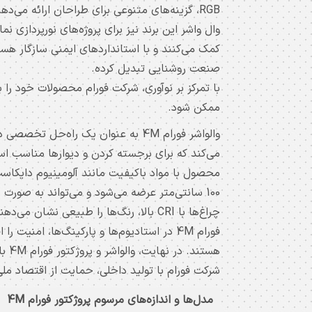
فورام
لیست
وال واشر این برند نیز برای پروژه‌های نورپردازی ن
قیمت
صنعت روشنایی تبدیل کرده.
کاتالوگ
با تمرکز بر نوآوری، شرکت فورام محصولات خود را ب
ممکن شود.
خرید
پروژکتور
و
وال
100 سانتی‌متر عرضه می‌شود و می‌تواند به صور
چراغ‌ها با CRI بالا، رنگ‌ها را طبیعی 
واشر
فورام 4M در استادیوم‌ها و پارکینگ‌ها، 
قیمت
هستند. در نهایت، والواشر و پروژکتور فورام 4M با تمرکز بر کیفیت و کارایی، نیازهای متنوع کاربران را برآورده می‌کنند.
شرکت فورام با تولید داخلی، حمایت از اقتصاد ملی 
پروژکتور
ال
مدل‌ها و اندازه‌های مرسوم پروژکتور فورام 4M