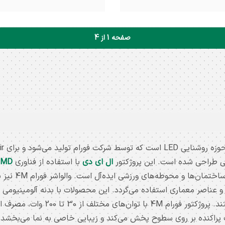
پرژکتور 100 وات SMD ( امگا ) 4M توان
پرژکتور 
صفحه 1 از 4
مصرفی : 100 وات رنگ بدنه : مشکی
مصرفی : 150 وات رنگ بدنه
 آفتابی و مهتابی و نچرال ( طبیعی )
رنگ نور : آفتابی و مهتابی و نچرال ( 
درجه حفاظت : IP65 شارنوری : 8000
لومن ابعاد : 19 * 28 سانتیمتر ضمانت
لومن ابعاد : 25 * 38 س
: 24 ماه
24 ماه
 طراحی شده است. این پروژکتور
ال ای دی
با استفاده از فناوری
SMD
که برای روشن ک
ر را به صورت پراکنده بر روی سطوح پخش می‌کند و زیبایی خاصی به نما می‌بخش