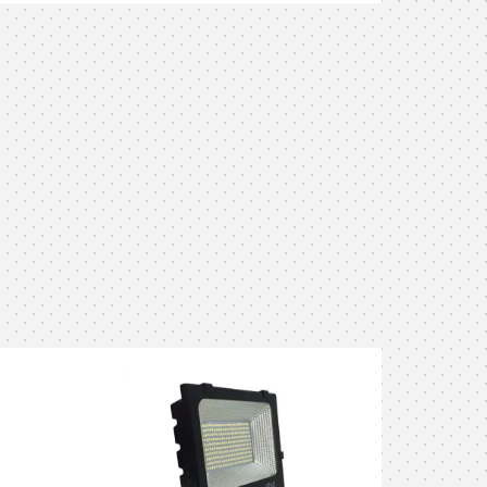
پرژکتور جت لایت 10 وات 4M توان
مصرفی : 10 وات درجه حفاظت : IP65
رنگ بدنه : مشکی رنگ نور : آفتابی و
مهتابی و امبر و قرمز و سبز و آبی زاویه تابش :
5 درجه ضمانت : 24 ماه
6 * 17.2 * 19.2 سانتیمتر ضمانت : 24 ماه