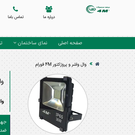
درباره ما
تماس باما
صفحه اصلی
نمای ساختمان
تز
وال واشر و پروژکتور 4M فورام
وال
وال
جهت
ضدآ