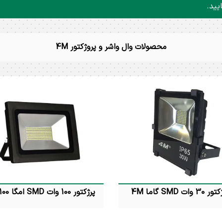
یید.
محصولات وال واشر و پروژکتور 4M
30 وات SMD گاما 4M
پرژکتور 100 وات SMD امگا 4M p100