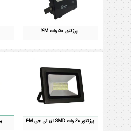
پرژکتور 50 وات 4M
پرژکتور 50 وات اس ام دی 4M توان
مصرفی : 50 وات رنگ نور : آفتابی و
مهتابی درجه حفاظت : IP65 شارنوری
: 5000 لومن زاویه تابش : 120 درجه ابعاد :
12 * 21.6 * 24.5 سانتیمتر ضمانت : 24 ماه
: 13 * 26 * 29.2 سانتیمتر ضمانت : 24 ماه
پر
پرژکتور 60 وات SMD ای تی جی 4M