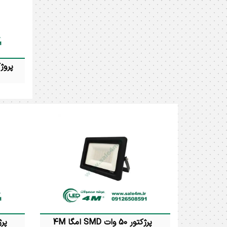
60 سانتیمتر ضمانت : 24 ماه
پروژکتور 240 و
سانتیمتر
پرژکتور 50 وات SMD امگا 4M
پرژکتور 