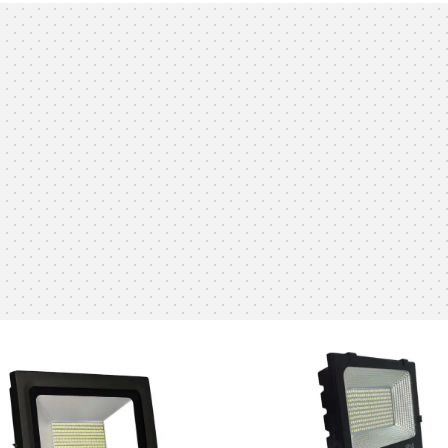
پرژکتور 30 وات اس ام دی ( گاما ) 4M
توان مصرفی : 30 وات رنگ نور : آفتابی و
توان مصرفی : 100 وات رنگ نور
مهتابی درجه حفاظت : IP65 شارنوری
مهتابی و نچرال 4000K د
: 2100 لومن زاویه تابش : 120 درجه ابعاد :
IP65 شارنوری : 7000 لوم
سانتیمتر ضمانت : 24 ماه