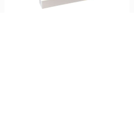
چراغ پروژکتوری COB ال ای دی 10 وات 4M لینارد
تماس بگیرید