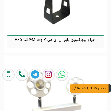
چراغ پروژکتوری پاور ال ای دی 7 وات 4M تتا IP65
تماس بگیرید
حضور فقط با هماهنگی