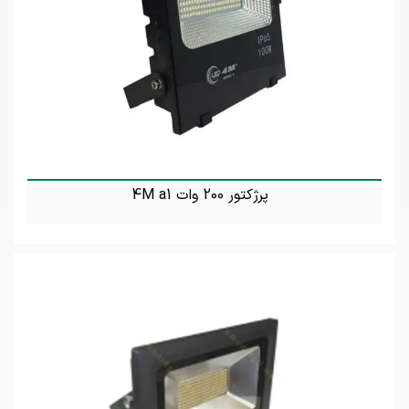
پرژکتور 200 وات 4M a1
تماس بگیرید