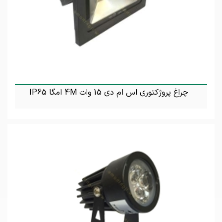
چراغ پروژکتوری اس ام دی 15 وات 4M امگا IP65
تماس بگیرید