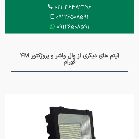
021-36483196
09126508591
09126508591
آیتم های دیگری از وال واشر و پروژکتور 4M
فورام