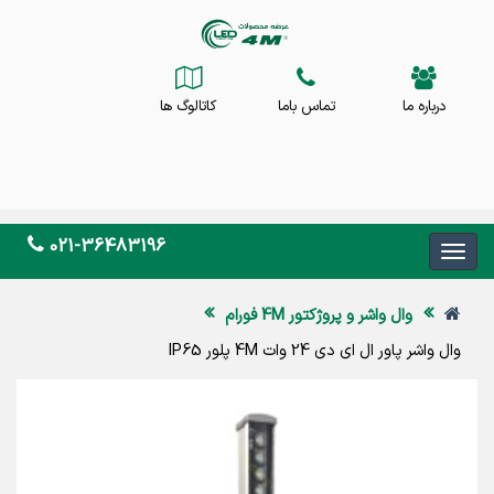
درباره ما
تماس باما
کاتالوگ ها
021-36483196
وال واشر و پروژکتور 4M فورام
وال واشر پاور ال ای دی 24 وات 4M پلور IP65