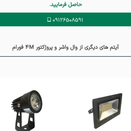
حاصل فرمایید.
09126508591
آیتم های دیگری از وال واشر و پروژکتور 4M فورام