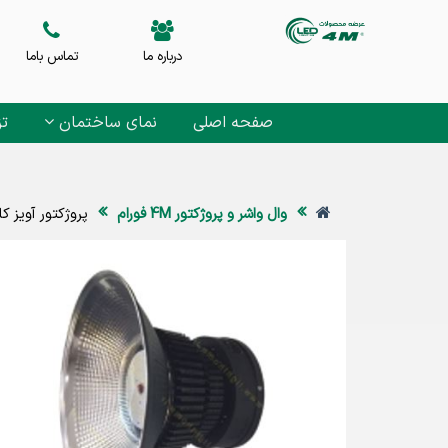
درباره ما
تماس باما
صفحه اصلی
نمای ساختمان
تز
وال واشر و پروژکتور 4M فورام
پروژکتور آویز کارگاهی 