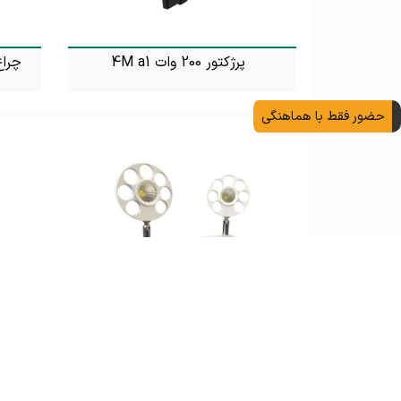
پرژکتور 200 وات 4M a1
تماس بگیرید
حضور فقط با هماهنگی
چراغ پروژکتوری COB ال ای دی 5 وات
4M لینارد
تماس بگیرید