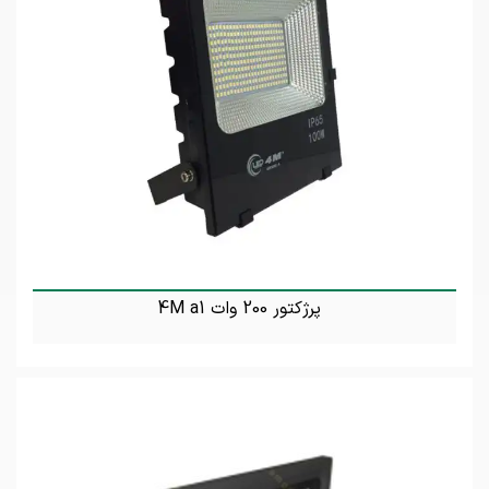
پرژکتور 200 وات 4M a1
تماس بگیرید