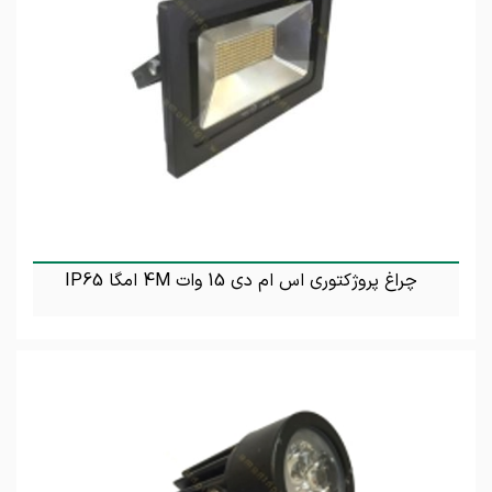
چراغ پروژکتوری اس ام دی 15 وات 4M امگا IP65
تماس بگیرید