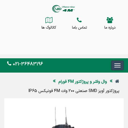
درباره ما
تماس باما
کاتالوگ ها
021-36483196
وال واشر و پروژکتور 4M فورام
پروژکتور آویز SMD صنعتی 200 وات 4M فونیکس IP65