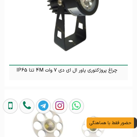
چراغ پروژکتوری پاور ال ای دی 7 وات 4M تتا IP65
تماس بگیرید
حضور فقط با هماهنگی