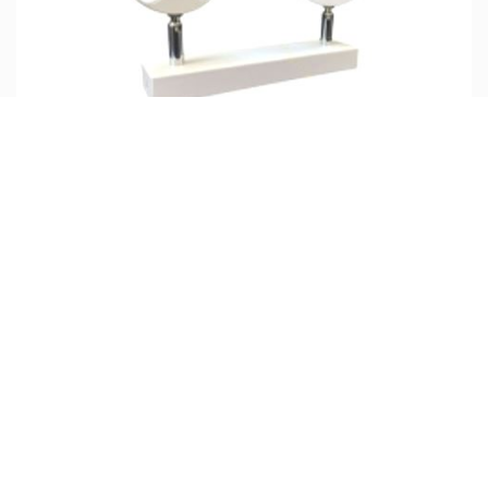
چراغ پروژکتوری COB ال ای دی 10 وات 4M لینارد
تماس بگیرید