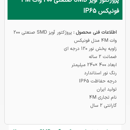
پروژکتور آویز SMD صنعتی 200 وات 4M
فونیکس IP65
اطلاعات فنی محصول :
پروژکتور آویز SMD صنعتی 200
وات 4M مدل فونیکس
زاویه پخش نور 120 درجه ای
ضمانت 2 ساله
ابعاد 400 ×240 میلیمتر
رنگ نور استاندارد
درجه حفاظت IP65
تولید ایران
نام تجاری 4M
گارانتی 2 سال