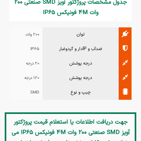
جدول مشخصات پروژکتور آویز SMD صنعتی 200
وات 4M فونیکس IP65
توان
200 وات
ضدآب و IPدار و گردوغبار
IP65
درجه پوشش
20 درجه
درجه پوشش
120 درجه
چیپ و نوع
SMD
جهت دریافت اطلاعات یا استعلام قیمت
پروژکتور
آویز SMD صنعتی 200 وات 4M فونیکس IP65
می