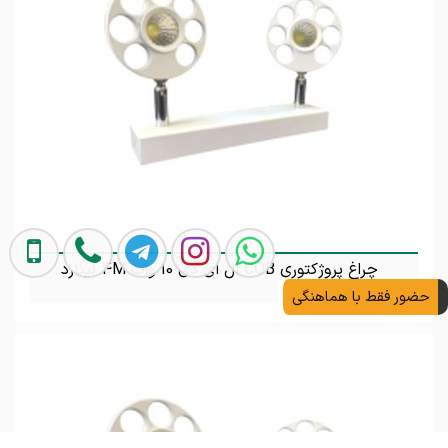
چراغ پروژکتوری COB ال ای دی 10 وات 4M لینارد
حضور فقط با هماهنگی
تماس بگیرید