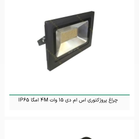
چراغ پروژکتوری اس ام دی 15 وات 4M امگا IP65
تماس بگیرید