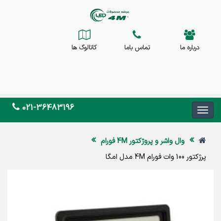
درباره ما
تماس باما
کاتالوگ ها
021-36483196
وال واشر و پروژکتور 4M فورام
پرژکتور 100 وات فورام 4M مدل امگا