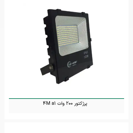
پرژکتور 200 وات 4M a1
تماس بگیرید