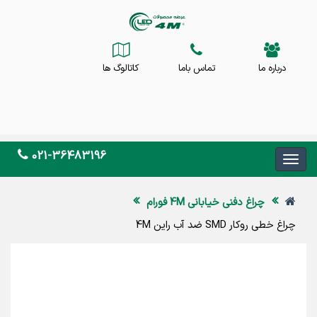
درباره ما
تماس باما
کاتالوگ ها
021-36483196
چراغ دفنی خیابانی 4M فورام
چراغ خطی روکار SMD ضد آب راین 4M