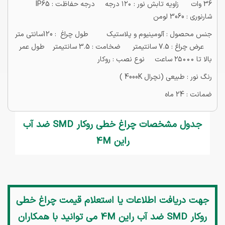
36 وات زاويه تابش نور : ١٢٠ درجه درجه حفاظت : IP65
شارنوری : 3060 لومن
جنس محصول : آلومينيوم و پلاستيك طول چراغ : 120سانتی متر
عرض چراغ : 7.5 سانتیمتر ضخامت : 3.5 سانتیمتر طول عمر
بالا تا ٢٥٠٠٠ ساعت نوع نصب : روكار
رنگ نور : طبیعی (نچرال 4000K )
ضمانت : 24 ماه
جدول مشخصات چراغ خطی روکار SMD ضد آب
راین 4M
جهت دریافت اطلاعات یا استعلام قیمت
چراغ خطی
روکار SMD ضد آب راین 4M
می توانید با همکاران