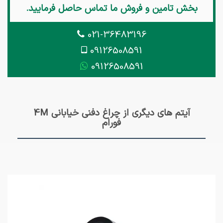
بخش تامین و فروش ما تماس حاصل فرمایید.
021-36483196
09126508591
09126508591
آیتم های دیگری از چراغ دفنی خیابانی 4M
فورام