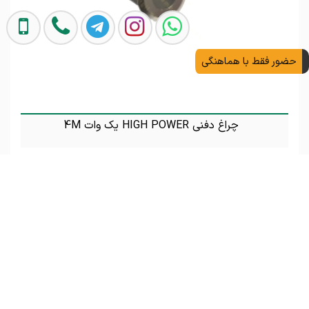
حضور فقط با هماهنگی
چراغ دفنی HIGH POWER یک وات 4M
تماس بگیرید