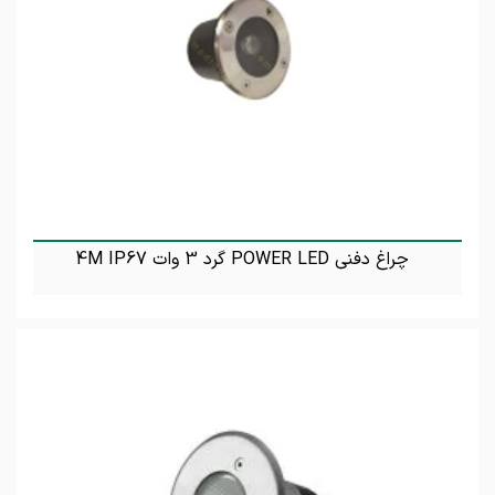
چراغ دفنی POWER LED گرد 3 وات 4M IP67
تماس بگیرید