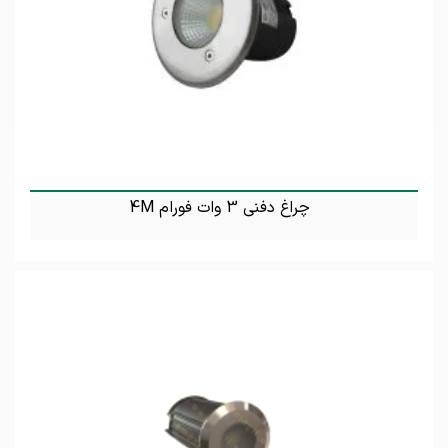
چراغ دفنی 3 وات فورام 4M
تماس بگیرید