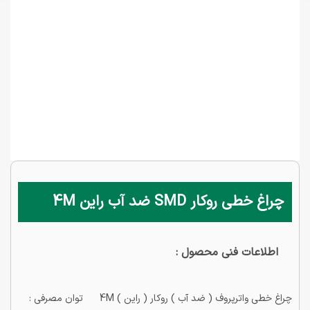
چراغ خطی روکار SMD ضد آب راین 4M
اطلاعات فنی محصول :
چراغ خطی واترپروف ( ضد آب ) روكار ( راین ) 4M توان مصرفي :