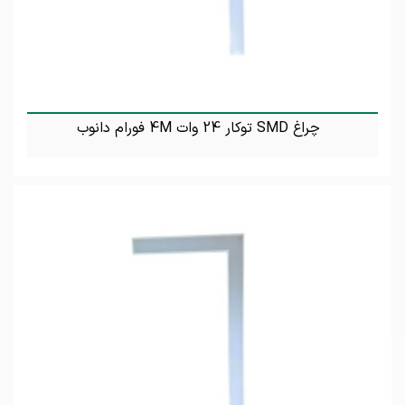
چراغ SMD توکار 24 وات 4M فورام دانوب
تماس بگیرید