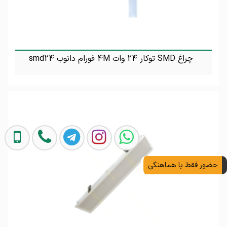
چراغ SMD توکار 24 وات 4M فورام دانوب smd24
تماس بگیرید
حضور فقط با هماهنگی