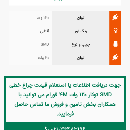
توان
120 وات
رنگ نور
آفتابی
چیپ و نوع
SMD
توان
20 وات
جهت دریافت اطلاعات یا استعلام قیمت
چراغ خطی
SMD توکار 120 وات 4M فورام
می توانید با
همکاران بخش تامین و فروش ما تماس حاصل
فرمایید.
021-36483196