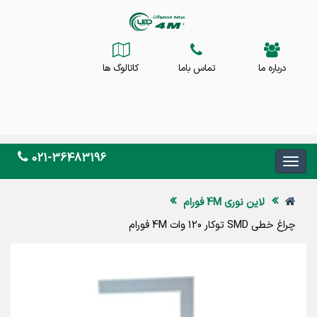
درباره ما
تماس باما
کاتالوگ ها
021-36483196
لاین نوری 4M فورام
چراغ خطی SMD توکار 120 وات 4M فورام