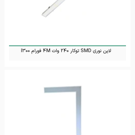
لاین نوری SMD توکار 240 وات 4M فورام l300
تماس بگیرید