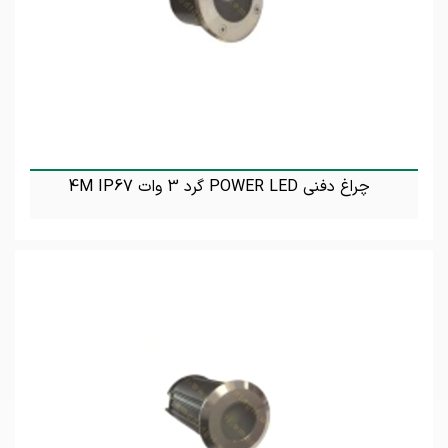
چراغ دفنی POWER LED گرد 3 وات 4M IP67
تماس بگیرید