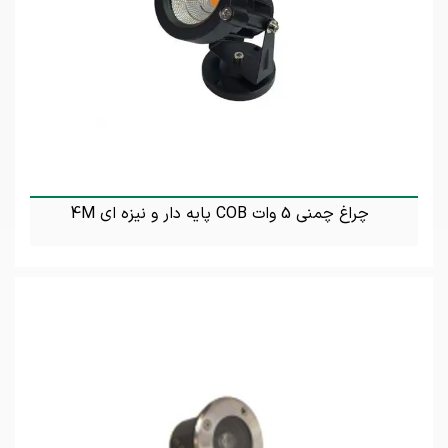
چراغ چمنی 5 وات COB پایه دار و نیزه ای 4M
تماس بگیرید