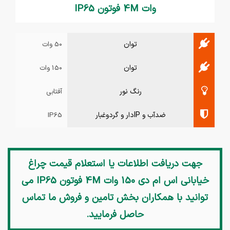
وات 4M فوتون IP65
توان
50 وات
توان
150 وات
رنگ نور
آفتابی
ضدآب و IPدار و گردوغبار
IP65
جهت دریافت اطلاعات یا استعلام قیمت
چراغ
خیابانی اس ام دی 150 وات 4M فوتون IP65
می
توانید با همکاران بخش تامین و فروش ما تماس
حاصل فرمایید.