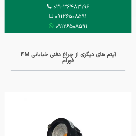
021-36483196
09126508591
09126508591
آیتم های دیگری از چراغ دفنی خیابانی 4M
فورام