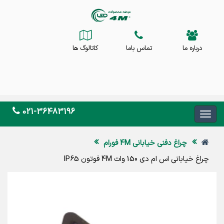
درباره ما
تماس باما
کاتالوگ ها
021-36483196
چراغ دفنی خیابانی 4M فورام
چراغ خیابانی اس ام دی 150 وات 4M فوتون IP65