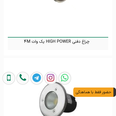
چراغ دفنی HIGH POWER یک وات 4M
تماس بگیرید
حضور فقط با هماهنگی