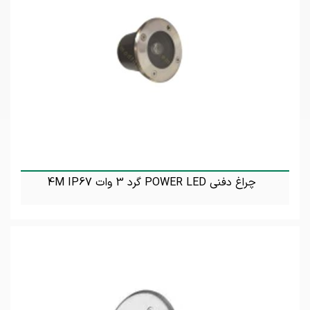
چراغ دفنی POWER LED گرد 3 وات 4M IP67
تماس بگیرید