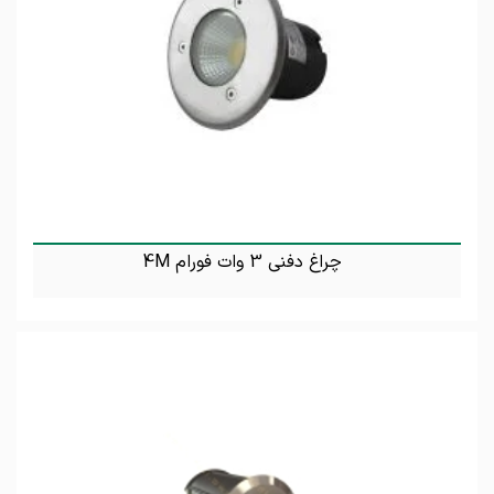
چراغ دفنی 3 وات فورام 4M
تماس بگیرید