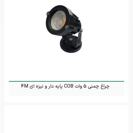
چراغ چمنی 5 وات COB پایه دار و نیزه ای 4M
تماس بگیرید