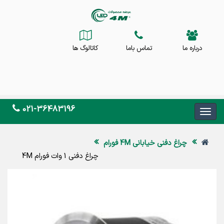
درباره ما
تماس باما
کاتالوگ ها
021-36483196
چراغ دفنی خیابانی 4M فورام
چراغ دفنی 1 وات فورام 4M