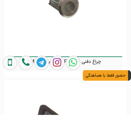
چراغ دفنی HIGH POWER یک وات 4M
حضور فقط با هماهنگی
تماس بگیرید