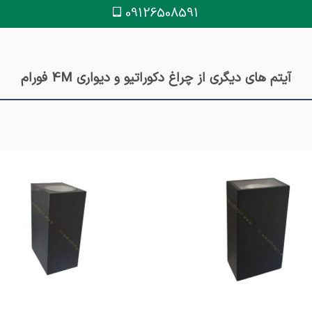
09126508591
آیتم های دیگری از چراغ دکوراتیو و دیواری 4M فورام