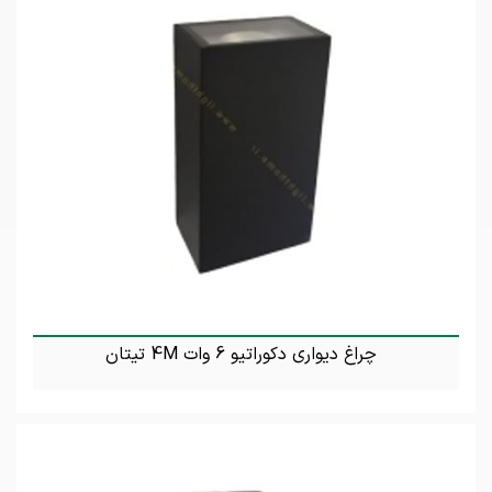
چراغ دیواری دکوراتیو 6 وات 4M تیتان
تماس بگیرید