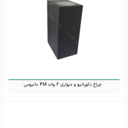
چراغ دکوراتیو و دیواری 6 وات 4M دانیوس
تماس بگیرید