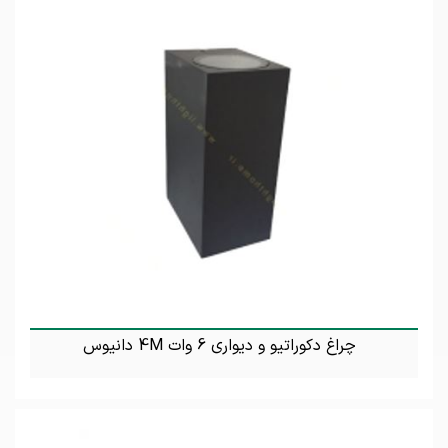
چراغ دکوراتیو و دیواری 6 وات 4M دانیوس
تماس بگیرید