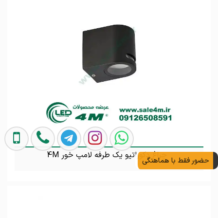
چراغ دکوراتیو یک طرفه لامپ خور 4M
حضور فقط با هماهنگی
تماس بگیرید