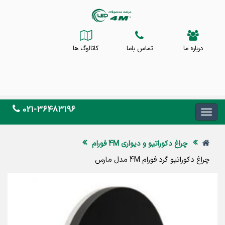
درباره ما
تماس باما
کاتالوگ ها
021-36483196
چراغ دکوراتیو و دیواری 4M فورام
چراغ دکوراتیو گرد فورام 4M مدل مارس