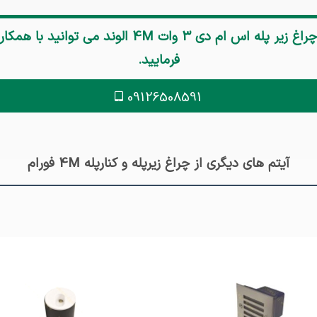
چراغ زیر پله اس ام دی 3 وات 4M الوند
می توانید با همک
فرمایید.
09126508591
آیتم های دیگری از چراغ زیرپله و کنارپله 4M فورام