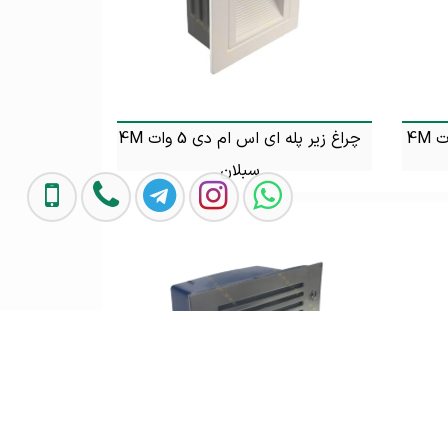
چراغ زیر پله ای SMD گرد 3 وات 4M
چراغ زیر پله ای اس ام دی 5 وات 4M
سبلان
تماس بگیرید