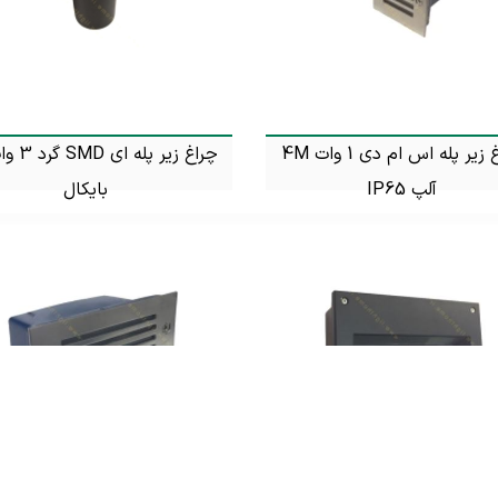
چراغ زیر پله اس ام دی 1 وات 4M
آلپ IP65
بایکال
تماس بگیرید
تماس بگیرید