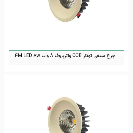
چراغ سقفی توکار COB واترپروف 8 وات 4M LED 8w
تماس بگیرید