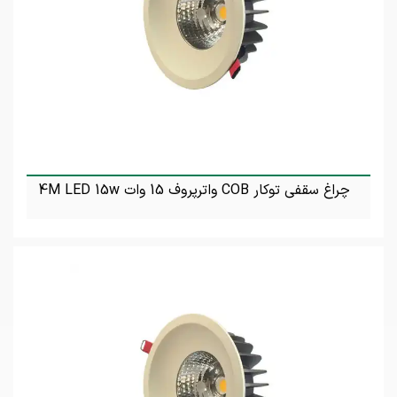
چراغ سقفی توکار COB واترپروف 15 وات 4M LED 15w
تماس بگیرید