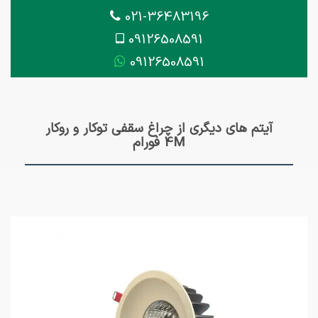
021-36483196
09126508591
09126508591
آیتم های دیگری از چراغ سقفی توکار و روکار
4M فورام