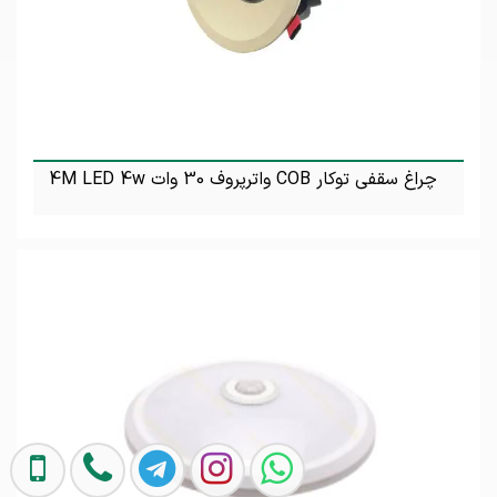
چراغ سقفی توکار COB واترپروف 30 وات 4M LED 4w
تماس بگیرید