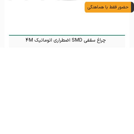
حضور فقط با هماهنگی
چراغ سقفی SMD اضطراری اتوماتیک 4M
تماس بگیرید