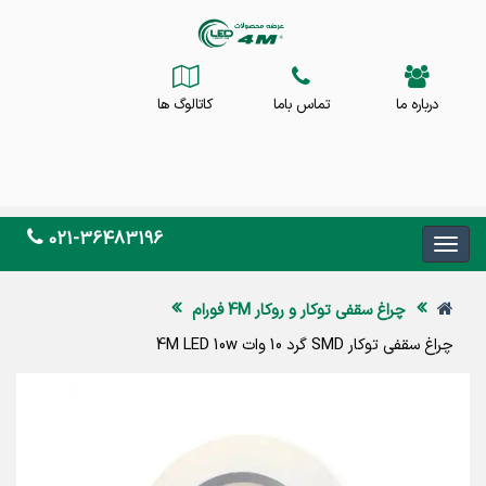
درباره ما
تماس باما
کاتالوگ ها
021-36483196
چراغ سقفی توکار و روکار 4M فورام
چراغ سقفی توکار SMD گرد 10 وات 4M LED 10w