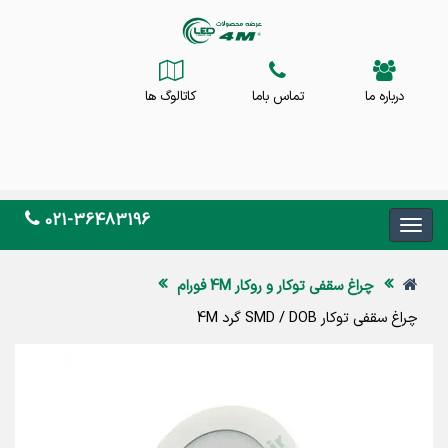
درباره ما
تماس باما
کاتالوگ ها
021-36483196
چراغ سقفی توکار و روکار 4M فورام
چراغ سقفی توکار SMD / DOB گرد 4M