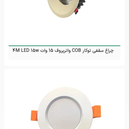
چراغ سقفی توکار COB واترپروف 15 وات 4M LED 15w
تماس بگیرید