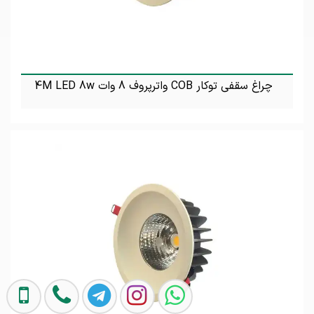
چراغ سقفی توکار COB واترپروف 8 وات 4M LED 8w
تماس بگیرید