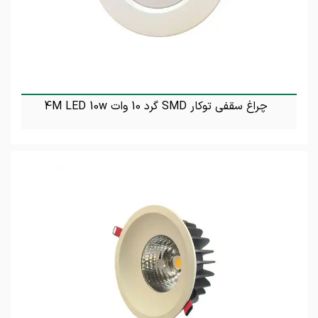
چراغ سقفی توکار SMD گرد 10 وات 4M LED 10w
تماس بگیرید