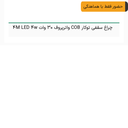
حضور فقط با هماهنگی
چراغ سقفی توکار COB واترپروف 30 وات 4M LED 4w
تماس بگیرید