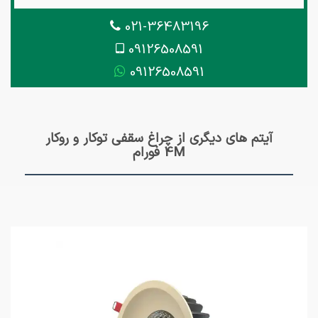
021-36483196
09126508591
09126508591
آیتم های دیگری از چراغ سقفی توکار و روکار
4M فورام