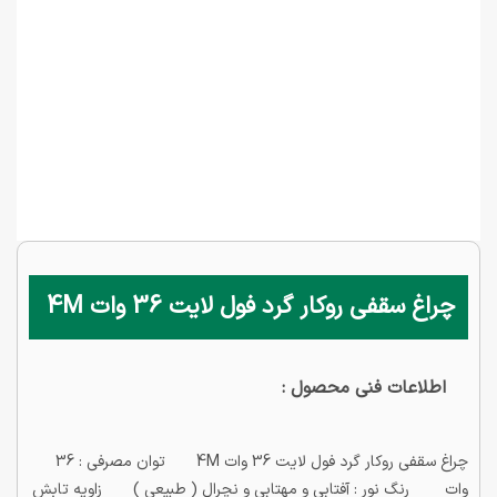
چراغ سقفی روکار گرد فول لایت 36 وات 4M
اطلاعات فنی محصول :
چراغ سقفی روکار گرد فول لایت 36 وات 4M توان مصرفی : 36
وات رنگ نور : آفتابی و مهتابی و نچرال ( طبیعی ) زاویه تابش