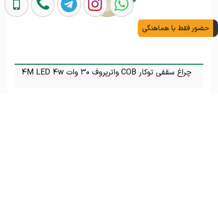
حضور فقط با هماهنگی
چراغ سقفی توکار COB واترپروف 30 وات 4M LED 4w
تماس بگیرید