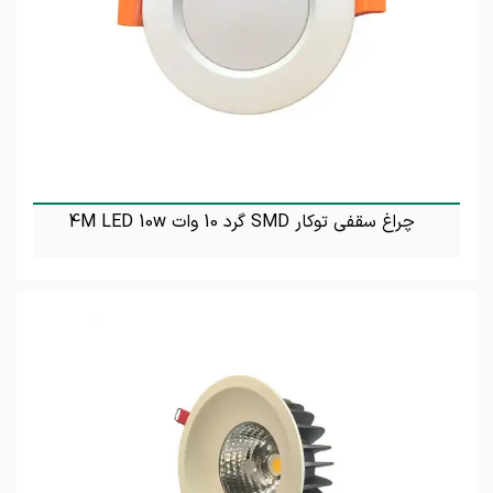
چراغ سقفی توکار SMD گرد 10 وات 4M LED 10w
تماس بگیرید