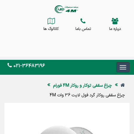
درباره ما
تماس باما
کاتالوگ ها
021-36483196
چراغ سقفی توکار و روکار 4M فورام
چراغ سقفی روکار گرد فول لایت 36 وات 4M