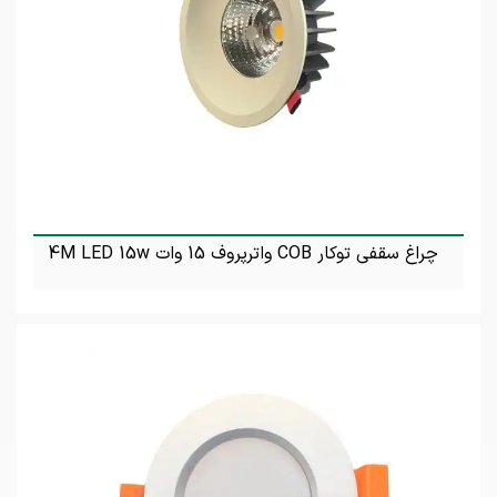
چراغ سقفی توکار COB واترپروف 15 وات 4M LED 15w
تماس بگیرید