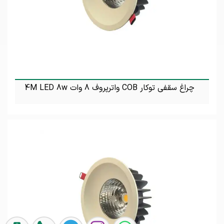
چراغ سقفی توکار COB واترپروف 8 وات 4M LED 8w
تماس بگیرید