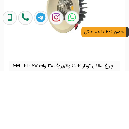
حضور فقط با هماهنگی
چراغ سقفی توکار COB واترپروف 30 وات 4M LED 4w
تماس بگیرید