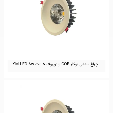
چراغ سقفی توکار COB واترپروف 8 وات 4M LED 8w
تماس بگیرید