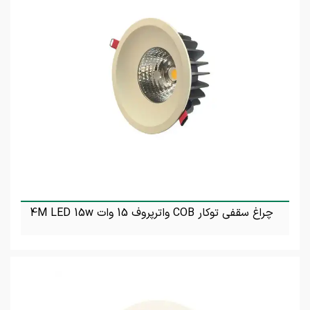
چراغ سقفی توکار COB واترپروف 15 وات 4M LED 15w
تماس بگیرید