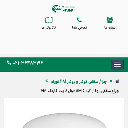
درباره ما
تماس باما
کاتالوگ ها
021-36483196
چراغ سقفی توکار و روکار 4M فورام
چراغ سقفی روکار گرد SMD فول لایت کازبک 4M