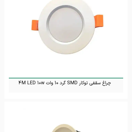
چراغ سقفی توکار SMD گرد 10 وات 4M LED 10w
تماس بگیرید