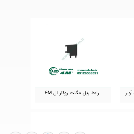
 ای آویز
رابط ریل مگنت روکار ال 4M
تماس بگیرید