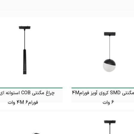
چراغ مگنتی SMD کروی آویز فورام4M
چراغ مگنتی COB استوانه
6 وات
فورام4M 6 وات
تماس بگیرید
تماس بگیرید