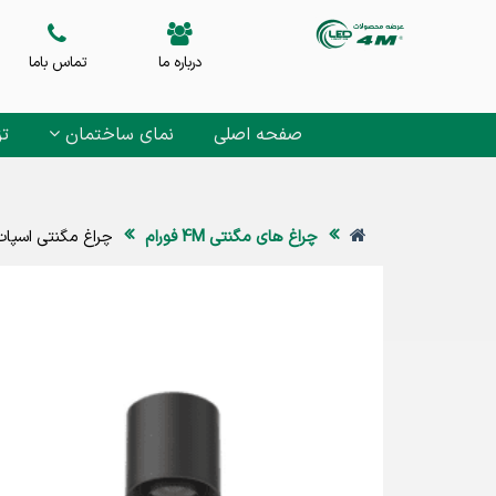
درباره ما
تماس باما
صفحه اصلی
نمای ساختمان
تز
چراغ های مگنتی 4M فورام
چراغ مگنتی اسپات روکار