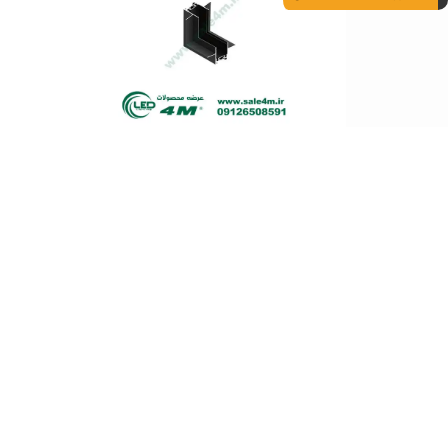
رابط ریل مگنت توکار 4M
تماس بگیرید