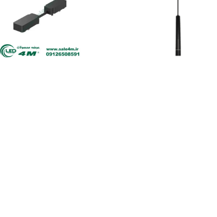
چراغ مگنتی COB استوانه ای آویز
رابط الکتریکال مستقیم ریل ت
فورام4M 12 وات
مگنتی 4M
تماس بگیرید
تماس بگیرید
021-36483196