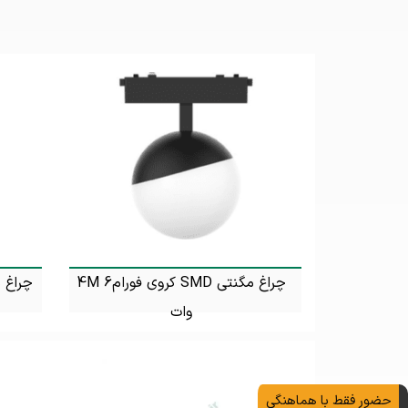
چراغ مگنتی SMD کروی فورام4M 6
وات
تماس بگیرید
حضور فقط با هماهنگی