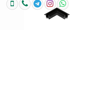
وکار
رابط ریل مگنت توکار ال فورام4M
تماس بگیرید