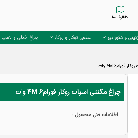
کاتالوگ ها
ئینی و دکوراتیو
سقفی توکار و روکار
چراغ خطی و لامپ
 فورام4M 6 وات
چراغ مگنتی اسپات روکار فورام4M 6 وات
اطلاعات فنی محصول :