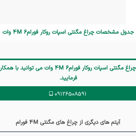
جدول مشخصات چراغ مگنتی اسپات روکار فورام4M 6 وات
چراغ مگنتی اسپات روکار فورام4M 6 وات
می توانید با همک
فرمایید.
09126508591
آیتم های دیگری از چراغ های مگنتی 4M فورام