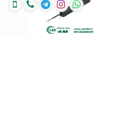
4
درایور ریل روکار و توکار 200 وات 4M
تماس بگیرید