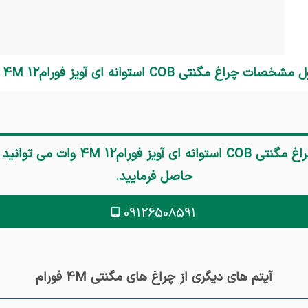
صات چراغ مگنتی COB استوانه ای آویز فورام4M 12 وات
گنتی COB استوانه ای آویز فورام4M 12 وات
می توانید
حاصل فرمایید.
09126508591
آیتم های دیگری از چراغ های مگنتی 4M فورام