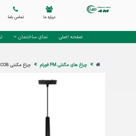
درباره ما
تماس باما
صفحه اصلی
نمای ساختمان
تز
چراغ های مگنتی 4M فورام
چراغ مگنتی COB استوانه ای آویز فورام4M 12 وات