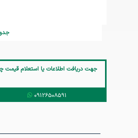
جدول مشخ
جهت دریافت اطلاعات یا استعلام قیمت
چراغ م
09126508591