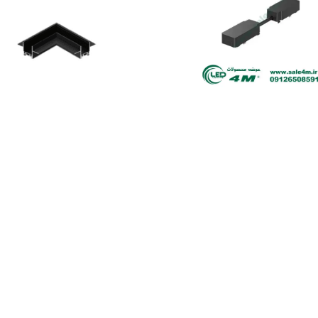
ط الکتریکال مستقیم ریل توکار
رابط ریل مگنت توکار ال فورامM
مگنتی 4M
تماس بگیرید
تماس بگیرید
021-36483196