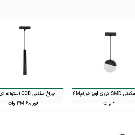
چراغ مگنتی SMD کروی آویز فورام4M
چراغ مگنتی COB استوانه
6 وات
فورام4M 6 وات
تماس بگیرید
تماس بگیرید