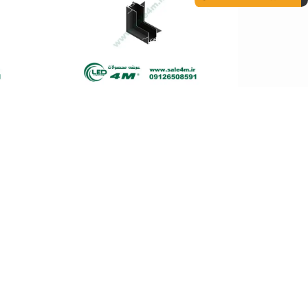
رابط ریل مگنت توکار 4M
راب
تماس بگیرید