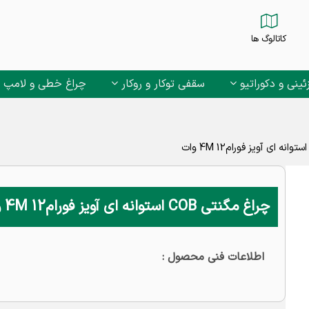
کاتالوگ ها
ئینی و دکوراتیو
سقفی توکار و روکار
چراغ خطی و لامپ
چراغ مگنتی COB استوانه ای آویز فورام4M 12 وات
اطلاعات فنی محصول :