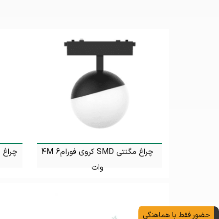
چراغ مگنتی SMD کروی فورام4M 6
وات
تماس بگیرید
حضور فقط با هماهنگی