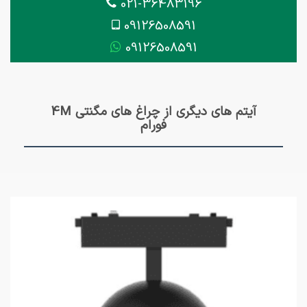
021-36483196
09126508591
09126508591
آیتم های دیگری از چراغ های مگنتی 4M
فورام