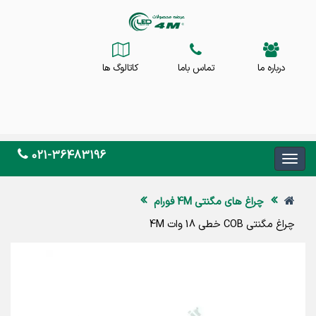
درباره ما
تماس باما
کاتالوگ ها
021-36483196
چراغ های مگنتی 4M فورام
چراغ مگنتی COB خطی 18 وات 4M