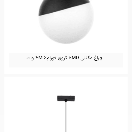
چراغ مگنتی SMD کروی فورام4M 6 وات
تماس بگیرید