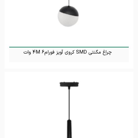
چراغ مگنتی SMD کروی آویز فورام4M 6 وات
تماس بگیرید