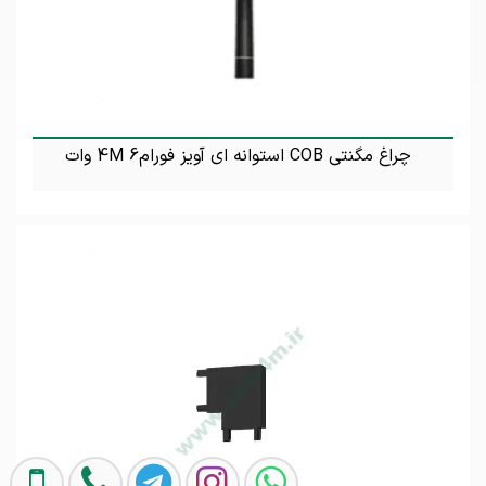
چراغ مگنتی COB استوانه ای آویز فورام4M 6 وات
تماس بگیرید