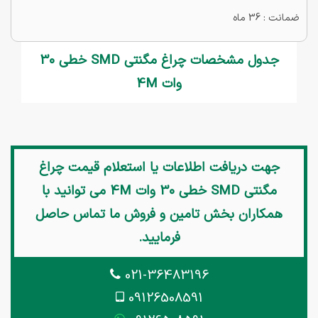
ضمانت : 36 ماه
جدول مشخصات چراغ مگنتی SMD خطی 30
وات 4M
جهت دریافت اطلاعات یا استعلام قیمت
چراغ
مگنتی SMD خطی 30 وات 4M
می توانید با
همکاران بخش تامین و فروش ما تماس حاصل
فرمایید.
021-36483196
09126508591