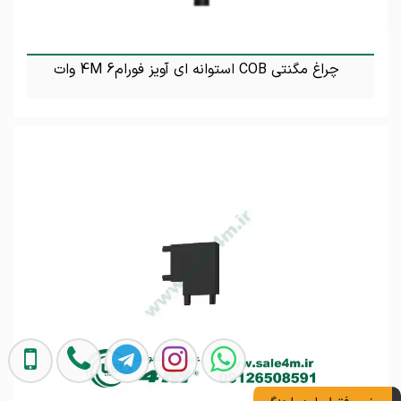
چراغ مگنتی COB استوانه ای آویز فورام4M 6 وات
تماس بگیرید