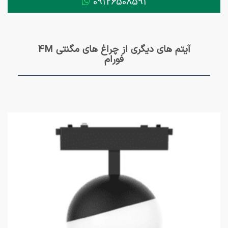
09126508591
آیتم های دیگری از چراغ های مگنتی 4M
فورام