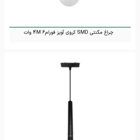
چراغ مگنتی SMD کروی آویز فورام4M 6 وات
تماس بگیرید