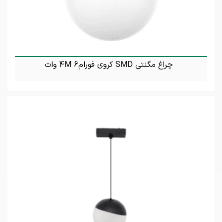
چراغ مگنتی SMD کروی فورام4M 6 وات
تماس بگیرید