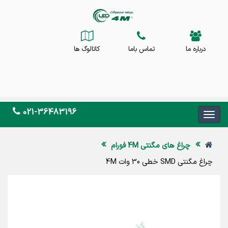
درباره ما
تماس باما
کاتالوگ ها
021-36483196
چراغ های مگنتی 4M فورام
چراغ مگنتی SMD خطی 30 وات 4M