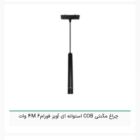
تماس بگیرید
چراغ مگنتی COB استوانه ای آویز فورام4M 6 وات
تماس بگیرید