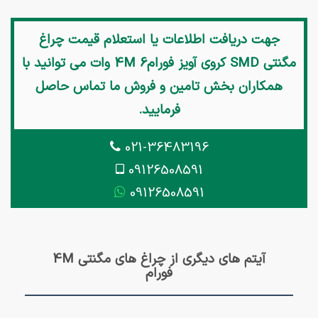
جهت دریافت اطلاعات یا استعلام قیمت
چراغ
مگنتی SMD کروی آویز فورام4M 6 وات
می توانید با
همکاران بخش تامین و فروش ما تماس حاصل
فرمایید.
021-36483196
09126508591
09126508591
آیتم های دیگری از چراغ های مگنتی 4M
فورام