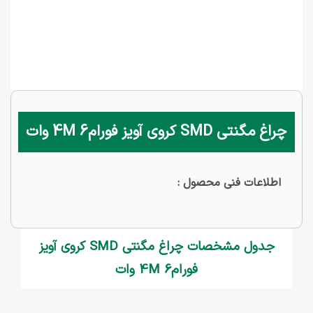
چراغ مگنتی SMD کروی آویز فورام4M 6 وات
اطلاعات فنی محصول :
جدول مشخصات چراغ مگنتی SMD کروی آویز
فورام4M 6 وات