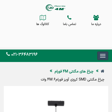
درباره ما
تماس باما
کاتالوگ ها
021-36483196
چراغ های مگنتی 4M فورام
چراغ مگنتی SMD کروی آویز فورام4M 6 وات