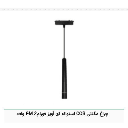
چراغ مگنتی COB استوانه ای آویز فورام4M 6 وات