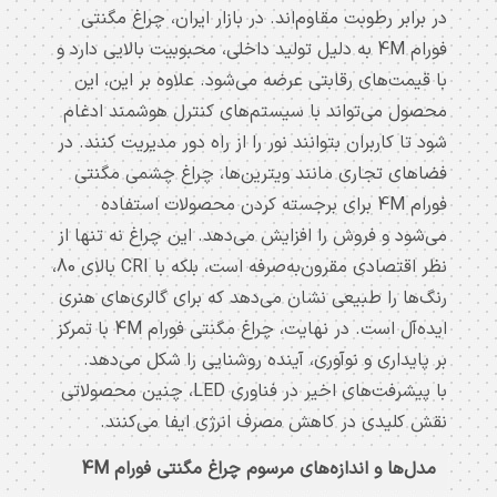
ریلی
در برابر رطوبت مقاوم‌اند. در بازار ایران، چراغ مگنتی
لاله
فورام 4M به دلیل تولید داخلی، محبوبیت بالایی دارد و
زار?
با قیمت‌های رقابتی عرضه می‌شود. علاوه بر این، این
محصول می‌تواند با سیستم‌های کنترل هوشمند ادغام
شود تا کاربران بتوانند نور را از راه دور مدیریت کنند. در
جهت
فضاهای تجاری مانند ویترین‌ها، چراغ چشمی مگنتی
اطلاع
فورام 4M برای برجسته کردن محصولات استفاده
از
می‌شود و فروش را افزایش می‌دهد. این چراغ نه تنها از
قیمت
لیست
نظر اقتصادی مقرون‌به‌صرفه است، بلکه با CRI بالای 80،
چراغ
رنگ‌ها را طبیعی نشان می‌دهد که برای گالری‌های هنری
های
ایده‌آل است. در نهایت، چراغ مگنتی فورام 4M با تمرکز
مگنتی
بر پایداری و نوآوری، آینده روشنایی را شکل می‌دهد.
صفحه
با پیشرفت‌های اخیر در فناوری LED، چنین محصولاتی
34M
نقش کلیدی در کاهش مصرف انرژی ایفا می‌کنند.
فورام
لیست
مدل‌ها و اندازه‌های مرسوم چراغ مگنتی فورام 4M
قیمت