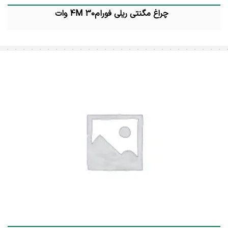
چراغ مگنتی ریلی فورام4M 30 وات