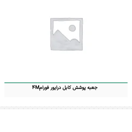
جعبه پوشش کابل درایور فورام4M