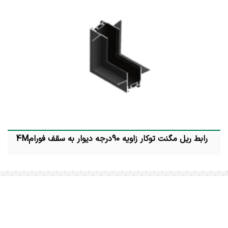
رابط ریل مگنت توکار زاویه 90درجه دیوار به سقف فورام4M