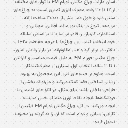
خرید
آسان دارند. چراغ مگنتی فورام 4M با توان‌های مختلف
چراغ
از 12 تا 30 وات، مصرف انرژی کمتری نسبت به چراغ‌های
سنتی دارد و طول عمر بیش از 30,000 ساعت ارائه
مگنتی
می‌دهد. تنوع در رنگ نور مانند آفتابی، مهتابی و
48
استاندارد، کاربران را قادر می‌سازد تا بر اساس سلیقه
ولت
خود انتخاب کنند. این چراغ‌ها با درجه حفاظت IP20 یا
بالاتر، در برابر گرد و غبار مقاوم‌اند. در بازار رقابتی امروز،
چراغ
چراغ مگنتی فورام 4M به دلیل قیمت مناسب و گارانتی
ریلی
1 تا 3 ساله، انتخاب اول بسیاری از مصرف‌کنندگان
است. علاوه بر جنبه‌های فنی، این محصول به بهبود
مگنتی
زیبایی‌شناختی فضا کمک می‌کند و می‌تواند بخشی از
مگنتار
طراحی داخلی باشد. برای مثال، در اتاق‌های نشیمن یا
چراغ
فروشگاه‌ها، ایجاد نقاط نوری متمرکز، حس مدرنیته
ایجاد می‌کند. در کل، چراغ مگنتی فورام 4M ترکیبی از
چشمی
کارایی، زیبایی و دوام است که آن را به گزینه‌ای محبوب
مگنتی
تبدیل کرده.