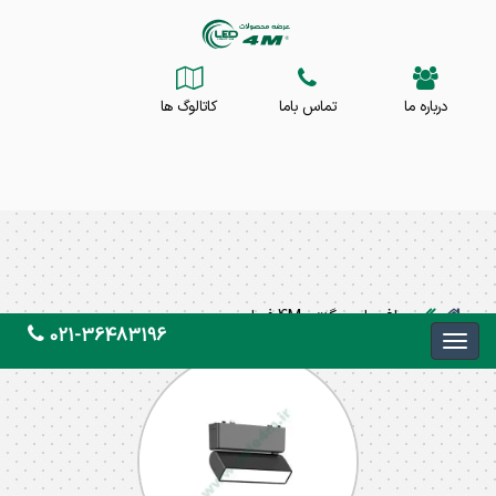
درباره ما
تماس باما
کاتالوگ ها
چراغ های مگنتی 4M فورام
021-36483196