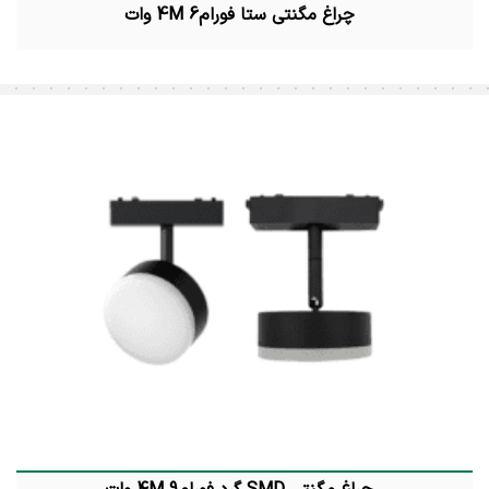
چراغ مگنتی ستا فورام4M 6 وات