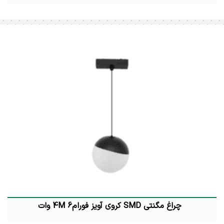
چراغ مگنتی SMD کروی آویز فورام4M 6 وات