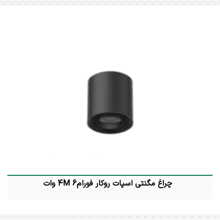
چراغ مگنتی اسپات روکار فورام4M 6 وات