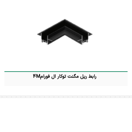
رابط ریل مگنت توکار ال فورام4M