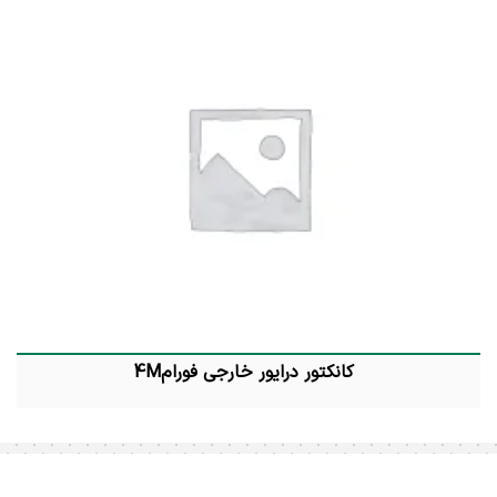
کانکتور درایور خارجی فورام4M