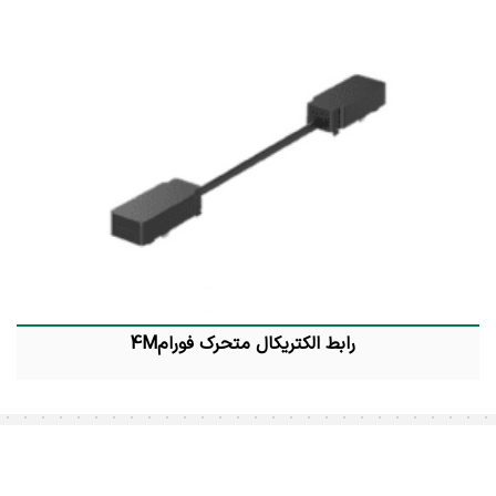
رابط الکتریکال متحرک فورام4M