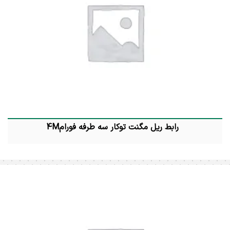
رابط ریل مگنت توکار سه طرفه فورام4M