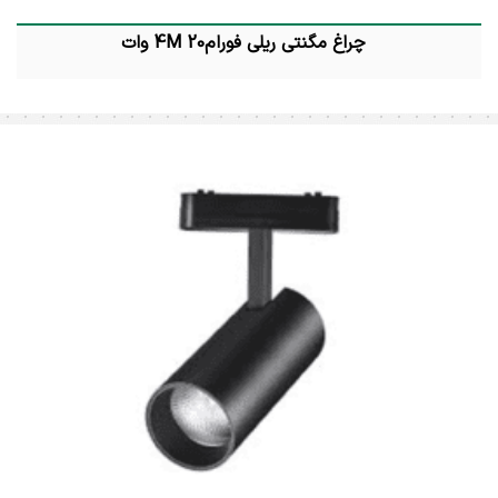
چراغ مگنتی ریلی فورام4M 20 وات