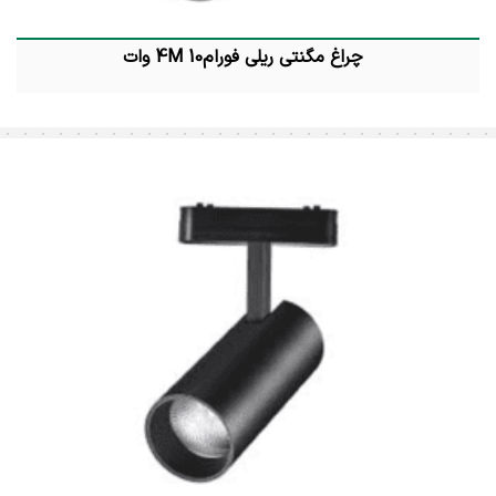
چراغ مگنتی ریلی فورام4M 10 وات