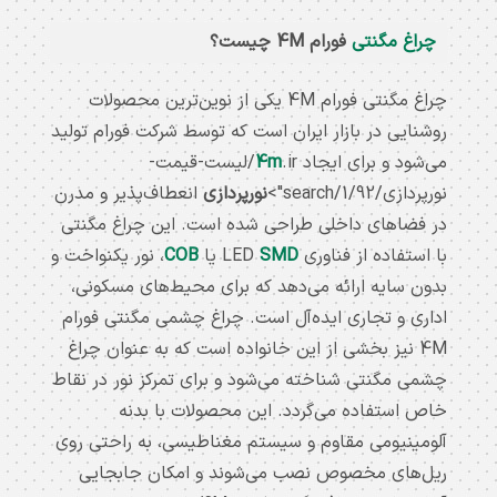
دریافت
چراغ مگنتی
فورام 4M چیست؟
لیست
چراغ
چراغ مگنتی فورام 4M یکی از نوین‌ترین محصولات
روشنایی در بازار ایران است که توسط شرکت فورام تولید
های
می‌شود و برای ایجاد
4m
.ir/لیست-قیمت-
مگنتی
نورپردازی/92/search/1">
نورپردازی
انعطاف‌پذیر و مدرن
در فضاهای داخلی طراحی شده است. این چراغ مگنتی
صفحه
با استفاده از فناوری LED
SMD
یا
COB
، نور یکنواخت و
34M
بدون سایه ارائه می‌دهد که برای محیط‌های مسکونی،
فورام
اداری و تجاری ایده‌آل است. چراغ چشمی مگنتی فورام
4M نیز بخشی از این خانواده است که به عنوان چراغ
لیست
چشمی مگنتی شناخته می‌شود و برای تمرکز نور در نقاط
قیمت
خاص استفاده می‌گردد. این محصولات با بدنه
آلومینیومی مقاوم و سیستم مغناطیسی، به راحتی روی
کاتالوگ
ریل‌های مخصوص نصب می‌شوند و امکان جابجایی