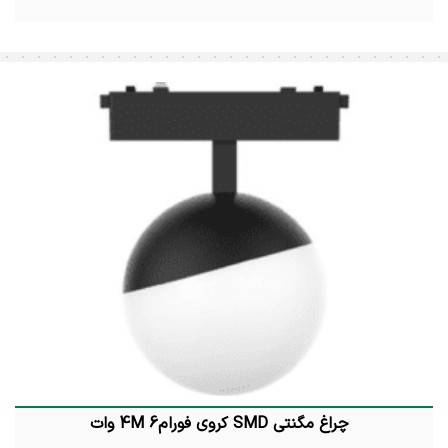
چراغ مگنتی SMD کروی فورام4M 6 وات