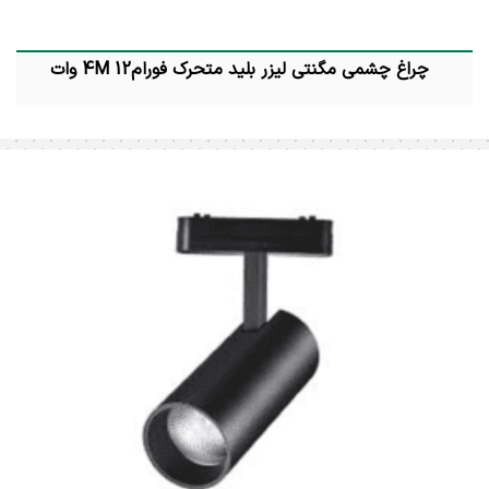
چراغ چشمی مگنتی لیزر بلید متحرک فورام4M 12 وات