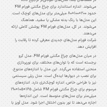
توکار
می‌شوند. اندازه استاندارد برای چراغ مگنتی فورام 4M
چراغ
حدود 200×100×80 میلی‌متر برای مدل‌های کوچک است.
ریلی
این مدل‌ها با رنگ بدنه مشکی یا سفید، هماهنگ
مگنتی
می‌شوند. در کل، مدل‌های فورام 4M پوشش کاملی ارائه
چراغ
می‌دهند.
مگنتی
ریلی
شرکت فورام مدل‌های جدیدی معرفی کرده تا رقابت را
لاله
افزایش دهد.
زار
در میان مدل‌های چراغ مگنتی فورام 4M، مدل کرو
با
برجسته است که با توان‌های مختلف، برای نورپردازی
شماره
منحنی استفاده می‌گردد. این مدل با اندازه‌های متنوع،
های
021-
برای نصب در دیوارها ایده‌آل است. مدل ریلی سیستمی
36483196
نیز با طراحی خاص، اندازه کوچک‌تری دارد. اندازه‌های
021-
مرسوم برای چراغ مگنتی فورام 4M شامل 165×105×190
36483196
میلی‌متر برای مدل‌های متوسط است. این اندازه‌ها
تماس
اجازه می‌دهد تا نور بدون اختلال اجرا شود. مدل آویز با
بگیرید