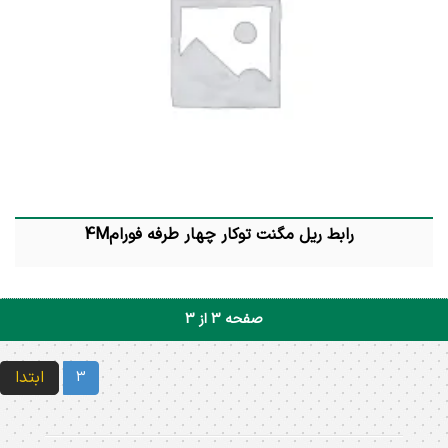
رابط ریل مگنت توکار چهار طرفه فورام4M
صفحه 3 از 3
ابتدا
3
برای