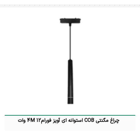
چراغ مگنتی COB استوانه ای آویز فورام4M 12 وات