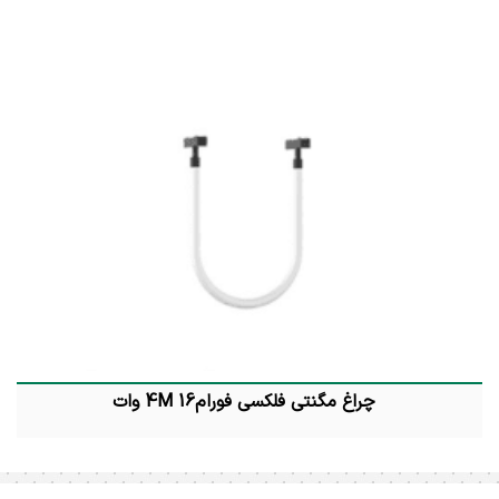
چراغ مگنتی فلکسی فورام4M 16 وات