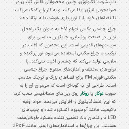
با پیشرفت تکنولوژی، چنین محصولاتی نقش کلیدی در
برش
صرفه‌جویی انرژی ایفا می‌کنند و به کاربران کمک می‌کنند
ریلی
تا فضاهای خود را با نورپردازی هوشمندانه ارتقا دهند.
مگنتی
چراغ چشمی مگنتی فورام 4M به عنوان یک راه‌حل
ریل
نوین در صنعت روشنایی، جایگزین مناسبی برای
سیستم‌های قدیمی است. این محصول که اغلب در
مگنتی
ترکیب با چراغ مگنتی استفاده می‌شود، نور پراکنده و
توکار
ملایمی تولید می‌کند که چشم را اذیت نمی‌کند. با
توان‌های مختلف و اندازه‌های متنوع، چراغ چشمی
چراغ
مگنتی فورام 4M برای فضاهای بزرگ و کوچک مناسب
ریلی
است. طراحی آن به گونه‌ای است که می‌توان آن را به
مگنتی
صورت
توکار
یا
روکار
روی ریل‌های مغناطیسی نصب کرد،
که این انعطاف‌پذیری را افزایش می‌دهد. مواد اولیه
چراغ
باکیفیت مانند آلومینیوم اکسترود شده و چیپ‌های
مگنتی
LED با راندمان بالا، تضمین‌کننده عملکرد طولانی‌مدت
هستند. این چراغ‌ها با استانداردهای ایمنی مانند IP54،