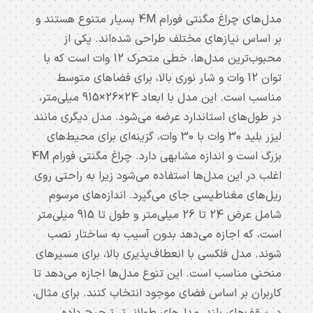
کاتالوگ
مدل‌های چراغ مگنتی فورام 4M بسیار متنوع هستند و
خرید
بر اساس نیازهای مختلف طراحی شده‌اند. یکی از
چراغ
محبوب‌ترین مدل‌ها، خطی متحرک 12 وات است که با
مگنتی
توان 12 وات و شار نوری بالا، برای فضاهای متوسط
48
مناسب است. این مدل با ابعاد 24×26×915 میلی‌متر،
ولت
چراغ
در طول‌های استاندارد عرضه می‌شود. مدل دیگری مانند
ریلی
لیزر بلید 30 وات با 30 وات، گزینه‌ای برای محیط‌های
مگنتی
بزرگ است و اندازه مشابهی دارد. چراغ مگنتی فورام 4M
مگنتار
اغلب در این مدل‌ها استفاده می‌شود زیرا به راحتی روی
چراغ
ریل‌های مغناطیسی جای می‌گیرد. اندازه‌های مرسوم
چشمی
شامل عرض 24 تا 26 میلی‌متر و طول تا 915 میلی‌متر
مگنتی
است، که اجازه می‌دهد بدون آسیب به ساختار نصب
برش
شوند. مدل فلکسی با انعطاف‌پذیری بالا، برای مسیرهای
ریلی
مگنتی
منحنی مناسب است. این تنوع مدل‌ها اجازه می‌دهد تا
ریل
کاربران بر اساس فضای موجود انتخاب کنند. برای مثال،
مگنتی
در سقف‌های بلند، مدل‌های طولانی‌تر ترجیح داده