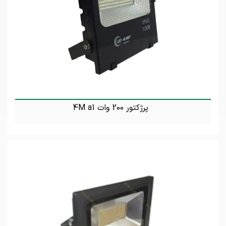
پرژکتور 200 وات 4M a1
تماس بگیرید