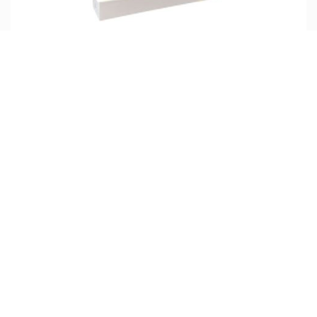
چراغ پروژکتوری COB ال ای دی 10 وات 4M لینارد
تماس بگیرید