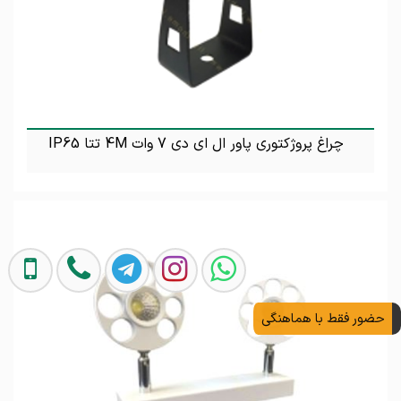
چراغ پروژکتوری پاور ال ای دی 7 وات 4M تتا IP65
تماس بگیرید
حضور فقط با هماهنگی