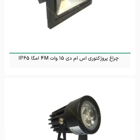
چراغ پروژکتوری اس ام دی 15 وات 4M امگا IP65
تماس بگیرید