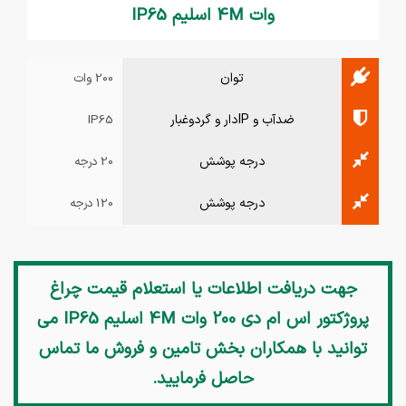
وات 4M اسلیم IP65
توان
200 وات
ضدآب و IPدار و گردوغبار
IP65
درجه پوشش
20 درجه
درجه پوشش
120 درجه
جهت دریافت اطلاعات یا استعلام قیمت
چراغ
پروژکتور اس ام دی 200 وات 4M اسلیم IP65
می
توانید با همکاران بخش تامین و فروش ما تماس
حاصل فرمایید.