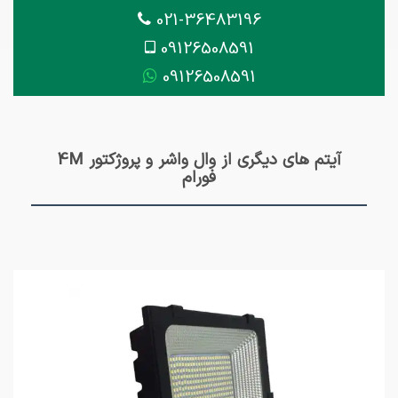
021-36483196
09126508591
09126508591
آیتم های دیگری از وال واشر و پروژکتور 4M
فورام