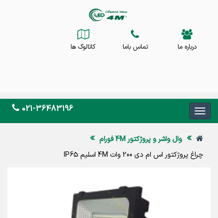
درباره ما
تماس باما
کاتالوگ ها
021-36483196
وال واشر و پروژکتور 4M فورام
چراغ پروژکتور اس ام دی 200 وات 4M اسلیم IP65