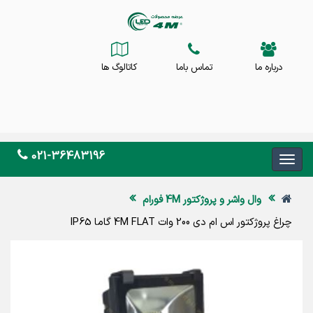
درباره ما
تماس باما
کاتالوگ ها
021-36483196
وال واشر و پروژکتور 4M فورام
چراغ پروژکتور اس ام دی 200 وات 4M FLAT گاما IP65