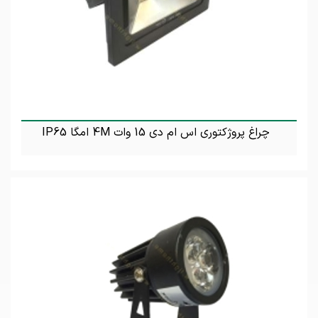
چراغ پروژکتوری اس ام دی 15 وات 4M امگا IP65
تماس بگیرید