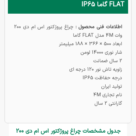
FLAT گاما IP65
اطلاعات فنی محصول :
چراغ پروژکتور اس ام دی 200
وات 4M مدل FLAT گاما
ابعاد 500 × 366 × 188 میلیمتر
شار نوری 14000 لومن
2 سال ضمانت
زاویه تاش نور 120 درجه ای
درجه حفاظت IP65
تولید ایران
نام تجاری 4M
گارانتی 2 سال
جدول مشخصات چراغ پروژکتور اس ام دی 200