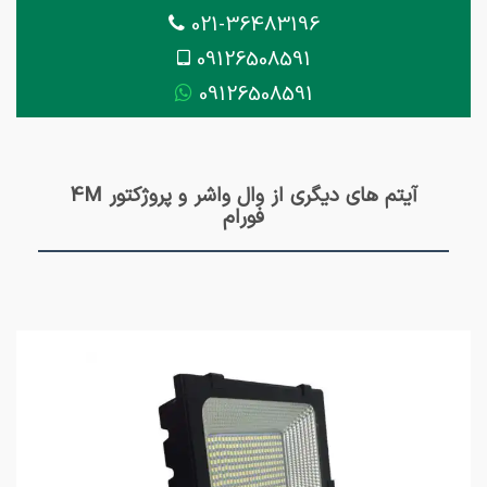
021-36483196
09126508591
09126508591
آیتم های دیگری از وال واشر و پروژکتور 4M
فورام