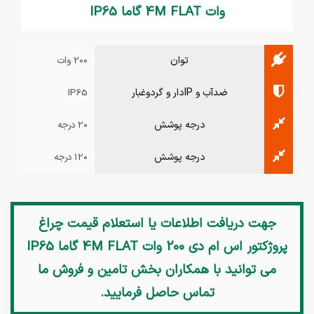
وات 4M FLAT گاما IP65
توان
200 وات
ضدآب و IPدار و گردوغبار
IP65
درجه پوشش
20 درجه
درجه پوشش
120 درجه
جهت دریافت اطلاعات یا استعلام قیمت
چراغ
پروژکتور اس ام دی 200 وات 4M FLAT گاما IP65
می توانید با همکاران بخش تامین و فروش ما
تماس حاصل فرمایید.