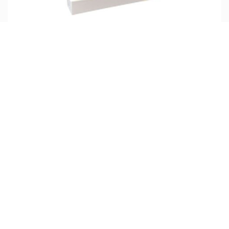
چراغ پروژکتوری COB ال ای دی 10 وات 4M لینارد
تماس بگیرید