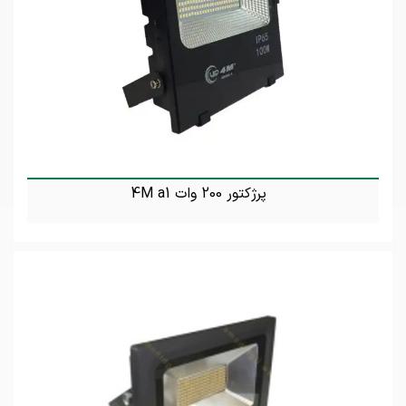
پرژکتور 200 وات 4M a1
تماس بگیرید