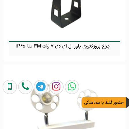
چراغ پروژکتوری پاور ال ای دی 7 وات 4M تتا IP65
تماس بگیرید
حضور فقط با هماهنگی