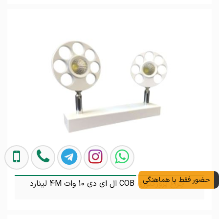
تماس بگیرید
حضور فقط با هماهنگی
چراغ پروژکتوری COB ال ای دی 10 وات 4M لینارد
تماس بگیرید