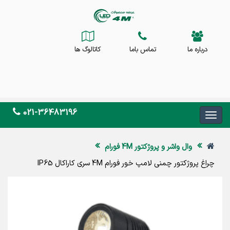
درباره ما
تماس باما
کاتالوگ ها
021-36483196
وال واشر و پروژکتور 4M فورام
چراغ پروژکتور چمنی لامپ خور فورام 4M سری کاراکال IP65