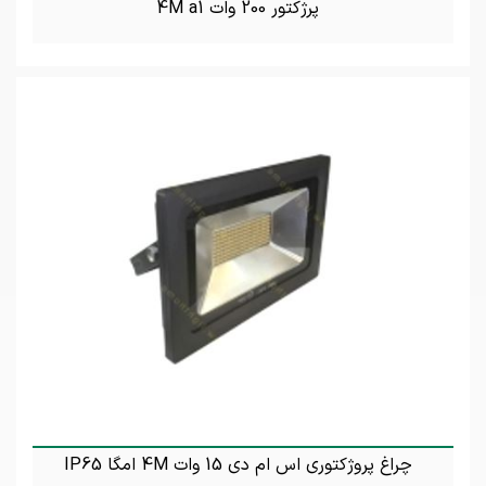
پرژکتور 200 وات 4M a1
تماس بگیرید
چراغ پروژکتوری اس ام دی 15 وات 4M امگا IP65