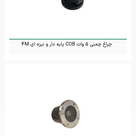
چراغ چمنی 5 وات COB پایه دار و نیزه ای 4M
تماس بگیرید