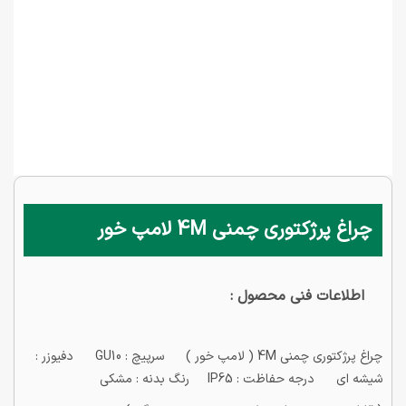
چراغ پرژکتوری چمنی 4M لامپ خور
اطلاعات فنی محصول :
چراغ پرژکتوری چمنی 4M ( لامپ خور ) سرپیچ : GU10 دفیوزر :
شیشه ای درجه حفاظت : IP65 رنگ بدنه : مشکی