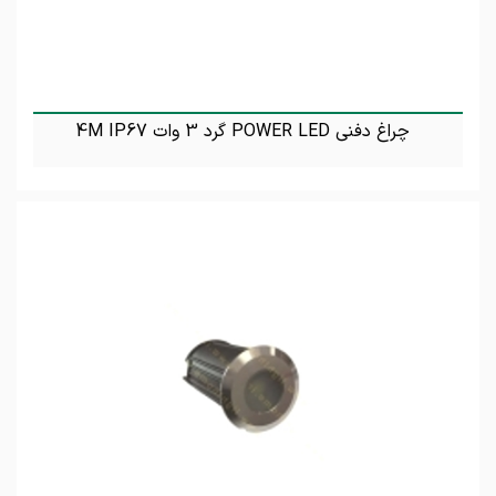
چراغ دفنی POWER LED گرد 3 وات 4M IP67
تماس بگیرید