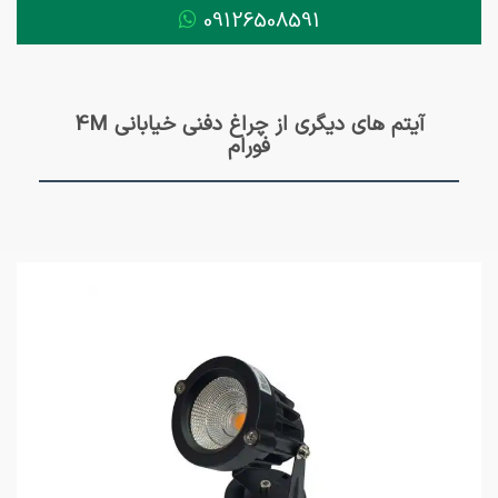
09126508591
آیتم های دیگری از چراغ دفنی خیابانی 4M
فورام