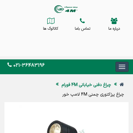
درباره ما
تماس باما
کاتالوگ ها
021-36483196
چراغ دفنی خیابانی 4M فورام
چراغ پرژکتوری چمنی 4M لامپ خور