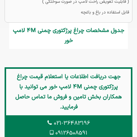
( قابلیت تعویض راحت لامپ در صورت سوختگی )
قابل استفاده در باغ و باغچه
جدول مشخصات چراغ پرژکتوری چمنی 4M لامپ
خور
جهت دریافت اطلاعات یا استعلام قیمت
چراغ
پرژکتوری چمنی 4M لامپ خور
می توانید با
همکاران بخش تامین و فروش ما تماس حاصل
فرمایید.
021-36483196
09126508591