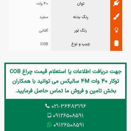
توان
40 وات
رنگ بدنه
سفید
رنگ نور
آفتابی
چیپ و نوع
COB
جهت دریافت اطلاعات یا استعلام قیمت
چراغ COB
توکار 40 وات 4M سالیکس
می توانید با همکاران
بخش تامین و فروش ما تماس حاصل فرمایید.
021-36483196
09126508591
09126508591