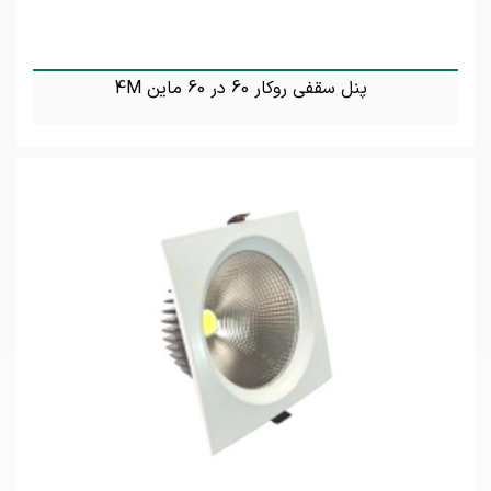
پنل سقفی روکار 60 در 60 ماین 4M
تماس بگیرید