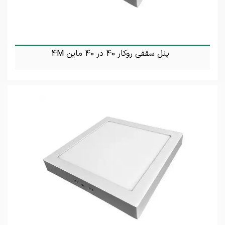
پنل سقفی روکار 40 در 40 ماین 4M
تماس بگیرید