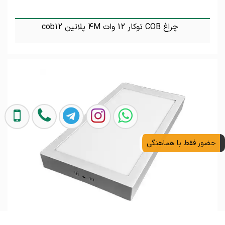
چراغ COB توکار 12 وات 4M پلاتین cob12
تماس بگیرید
حضور فقط با هماهنگی