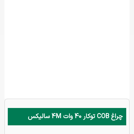
چراغ COB توکار 40 وات 4M سالیکس