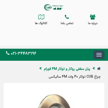
درباره ما
تماس باما
کاتالوگ ها
021-36483196
پنل سقفی روکار و توکار 4M فورام
چراغ COB توکار 40 وات 4M سالیکس