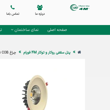
درباره ما
تماس باما
صفحه اصلی
نمای ساختمان
تز
پنل سقفی روکار و توکار 4M فورام
چراغ COB توکار 8 وات 4M پاریس