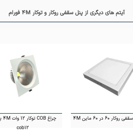
آیتم های دیگری از پنل سقفی روکار و توکار 4M فورام
روکار 60 در 60 ماین 4M
چراغ OB
cob12