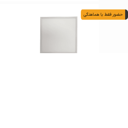
تماس بگیرید
حضور فقط با هماهنگی
پنل توکار 60 در 60 فورام 4M مدل
ایساتیس 80 وات
تماس بگیرید