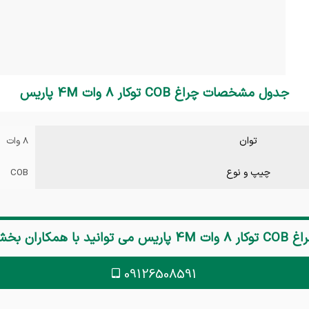
جدول مشخصات چراغ COB توکار 8 وات 4M پاریس
توان
8 وات
چیپ و نوع
COB
 توکار 8 وات 4M پاریس
می توانید با همکاران بخ
09126508591