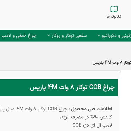
کاتالوگ ها
ئینی و دکوراتیو
سقفی توکار و روکار
چراغ خطی و لامپ
چراغ COB توکار 8 وات 4M پاریس
اطلاعات فنی محصول :
چراغ COB توکار 8 وات 4M مدل پاریس
کاهش 90% در مصرف انرژی
لامپ ال ای دی COB