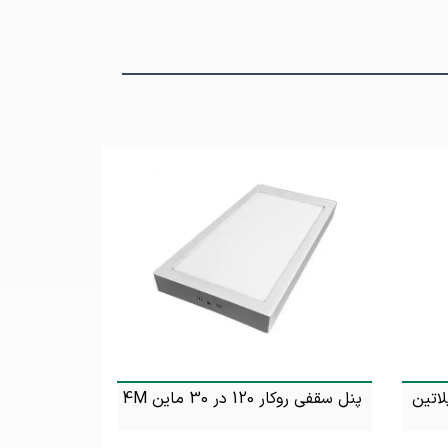
C توکار 12 وات 4M پلاتین
پنل سقفی روکار 120 در 30 ماین 4M