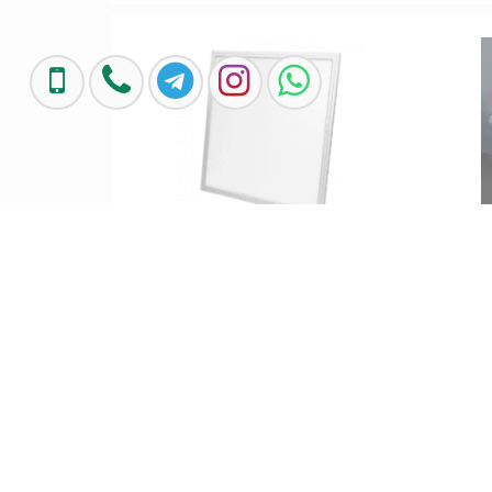
تماس بگیرید
پنل توکار 60 در 60 فورام 4M مدل
آلیوم 80 وات
تماس بگیرید