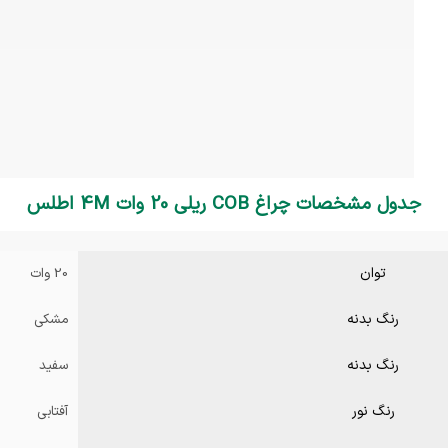
جدول مشخصات چراغ COB ریلی 20 وات 4M اطلس
توان
20 وات
رنگ بدنه
مشکی
رنگ بدنه
سفید
رنگ نور
آفتابی