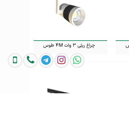
چراغ ریلی 3 وات 4M طوس
تماس بگیرید