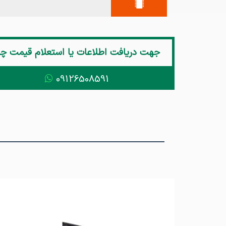
جهت دریافت اطلاعات یا استعلام قیمت
چراغ COB 
09126508591