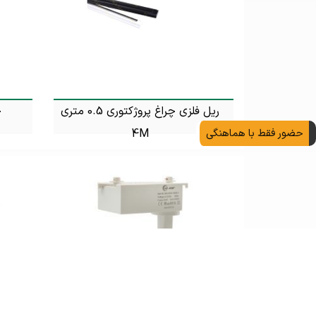
ریل فلزی چراغ پروژکتوری 0.5 متری
چ
حضور فقط با هماهنگی
4M
تماس بگیرید