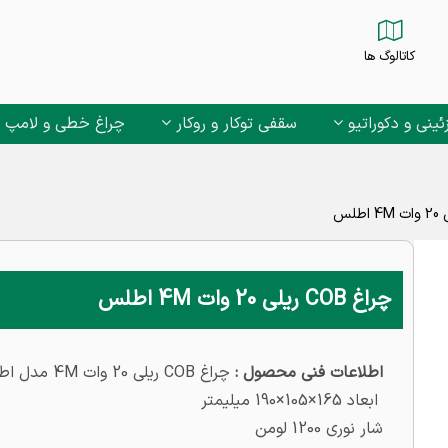
کاتالوگ ها
ئینی و دکوراتیو
سقفی توکار و روکار
چراغ خطی و لامپ
چراغ COB ریلی 20 وات 4M اطلس
اطلاعات فنی محصول :
چراغ COB ریلی 20 وات 4M مدل اطلس
ابعاد 165×105×190 میلیمتر
شار نوری 1200 لومن