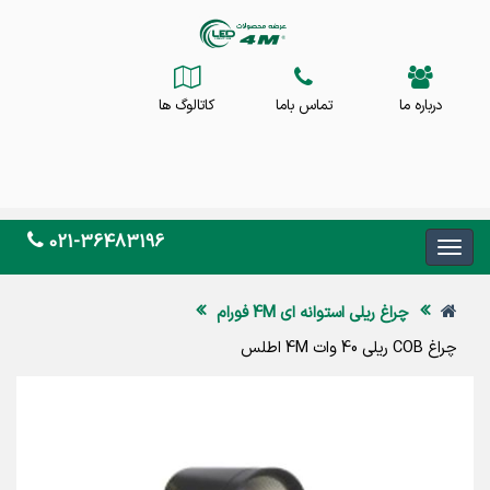
درباره ما
تماس باما
کاتالوگ ها
021-36483196
چراغ ریلی استوانه ای 4M فورام
چراغ COB ریلی 40 وات 4M اطلس