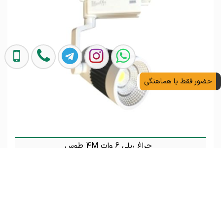
حضور فقط با هماهنگی
چراغ ریلی 6 وات 4M طوس
تماس بگیرید