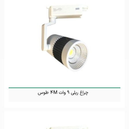
چراغ ریلی 9 وات 4M طوس
تماس بگیرید