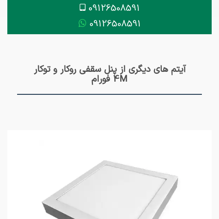
09126508591
09126508591
آیتم های دیگری از پنل سقفی روکار و توکار
4M فورام