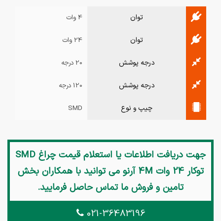
توان
4 وات
توان
24 وات
درجه پوشش
20 درجه
درجه پوشش
120 درجه
چیپ و نوع
SMD
جهت دریافت اطلاعات یا استعلام قیمت
چراغ SMD
توکار 24 وات 4M آرنو
می توانید با همکاران بخش
تامین و فروش ما تماس حاصل فرمایید.
021-36483196