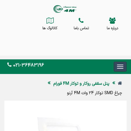
درباره ما
تماس باما
کاتالوگ ها
021-36483196
پنل سقفی روکار و توکار 4M فورام
چراغ SMD توکار 24 وات 4M آرنو