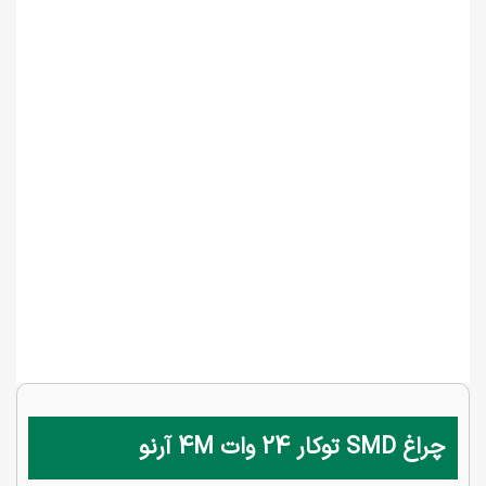
چراغ SMD توکار 24 وات 4M آرنو