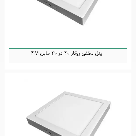
پنل سقفی روکار 40 در 40 ماین 4M
تماس بگیرید