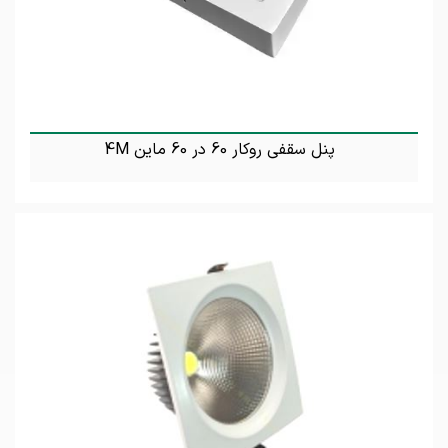
پنل سقفی روکار 60 در 60 ماین 4M
تماس بگیرید