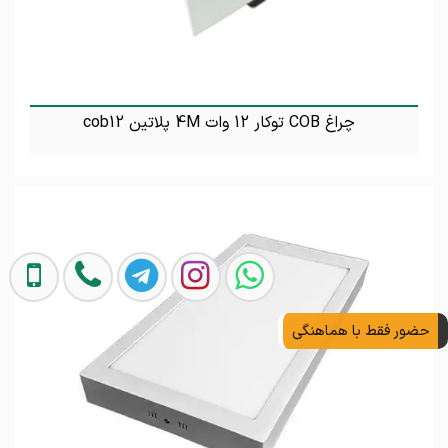
چراغ COB توکار 12 وات 4M پلاتین cob12
تماس بگیرید
حضور فقط با هماهنگی