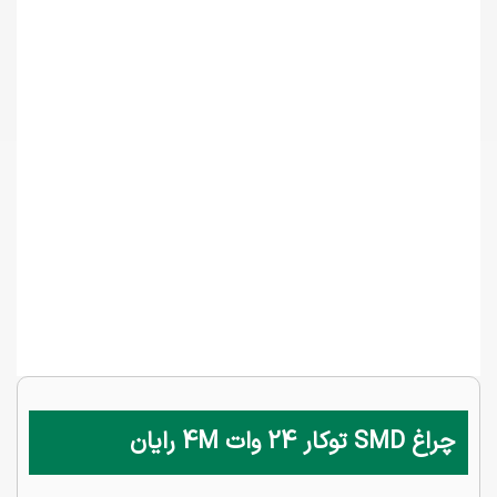
چراغ SMD توکار 24 وات 4M رایان