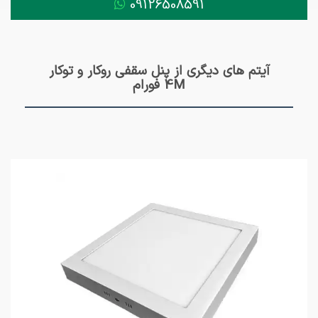
09126508591
آیتم های دیگری از پنل سقفی روکار و توکار
4M فورام