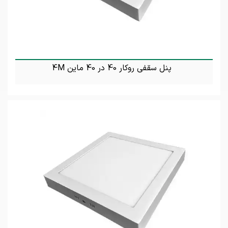
پنل سقفی روکار 40 در 40 ماین 4M
تماس بگیرید