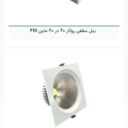
پنل سقفی روکار 60 در 60 ماین 4M
تماس بگیرید