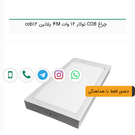
چراغ COB توکار 12 وات 4M پلاتین cob12
تماس بگیرید
حضور فقط با هماهنگی