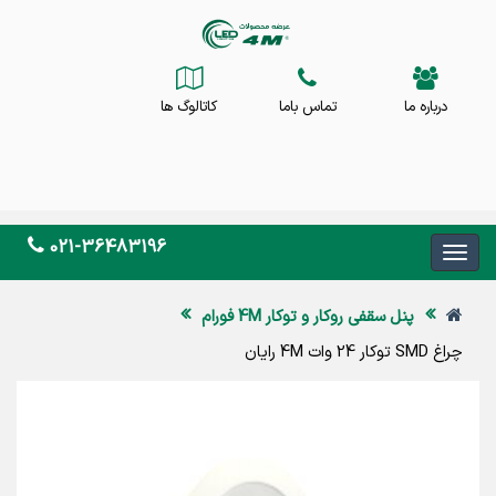
درباره ما
تماس باما
کاتالوگ ها
021-36483196
پنل سقفی روکار و توکار 4M فورام
چراغ SMD توکار 24 وات 4M رایان