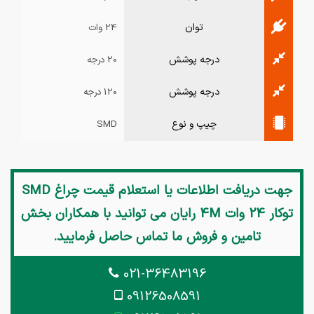
توان
24 وات
درجه پوشش
20 درجه
درجه پوشش
120 درجه
چیپ و نوع
SMD
جهت دریافت اطلاعات یا استعلام قیمت
چراغ SMD
توکار 24 وات 4M رایان
می توانید با همکاران بخش
تامین و فروش ما تماس حاصل فرمایید.
021-36483196
09126508591