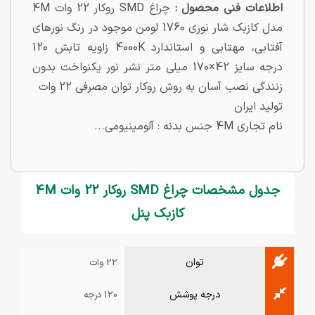
اطلاعات فنی محصول :
چراغ SMD روکار 22 وات 4M
مدل کازبک شار نوری 1760 لومن موجود در رنگ نورهای
آفتابی، مهتابی و استاندارد 4000K زاویه تابش 120
درجه سایز 42×170 میلی متر نشر نور یکنواخت بدون
زنندگی نصب آسان به روش روکار توان مصرفی 22 وات
تولید ایران
نام تجاری 4M جنس بدنه : آلومینیومی...
جدول مشخصات چراغ SMD روکار 22 وات 4M
کازبک پنل
توان
22 وات
درجه پوشش
120 درجه