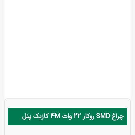
چراغ SMD روکار 22 وات 4M کازبک پنل