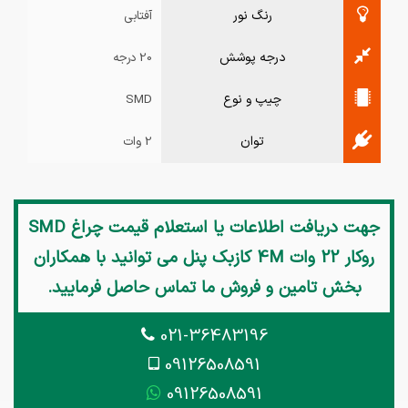
رنگ نور
آفتابی
درجه پوشش
20 درجه
چیپ و نوع
SMD
توان
2 وات
جهت دریافت اطلاعات یا استعلام قیمت
چراغ SMD
روکار 22 وات 4M کازبک پنل
می توانید با همکاران
بخش تامین و فروش ما تماس حاصل فرمایید.
021-36483196
09126508591
09126508591