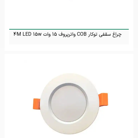
چراغ سقفی توکار COB واترپروف 15 وات 4M LED 15w
تماس بگیرید