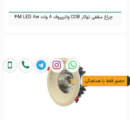
چراغ سقفی توکار COB واترپروف 8 وات 4M LED 8w
تماس بگیرید
حضور فقط با هماهنگی