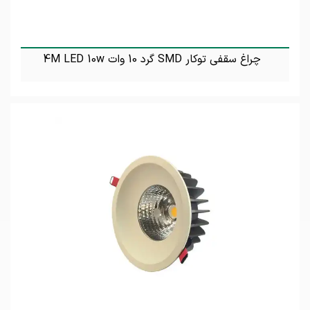
چراغ سقفی توکار SMD گرد 10 وات 4M LED 10w
تماس بگیرید