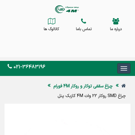
درباره ما
تماس باما
کاتالوگ ها
021-36483196
چراغ سقفی توکار و روکار 4M فورام
چراغ SMD روکار 22 وات 4M کازبک پنل